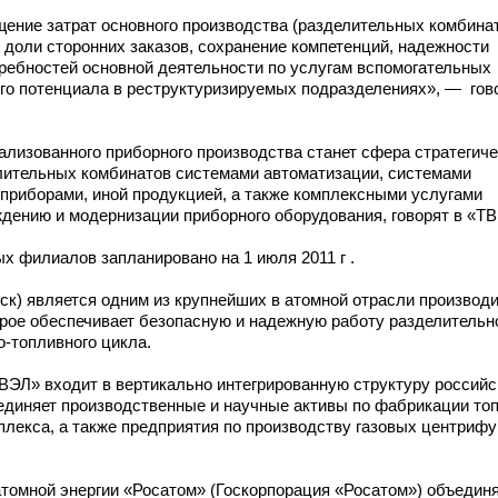
щение затрат основного производства (разделительных комбина
 доли сторонних заказов, сохранение компетенций, надежности
требностей основной деятельности по услугам вспомогательных
ого потенциала в реструктуризируемых подразделениях», — гов
ализованного приборного производства станет сфера стратегич
лительных комбинатов системами автоматизации, системами
 приборами, иной продукцией, а также комплексными услугами
ждению и модернизации приборного оборудования, говорят в «Т
х филиалов запланировано на 1 июля 2011 г .
ск) является одним из крупнейших в атомной отрасли производ
орое обеспечивает безопасную и надежную работу разделительн
о-топливного
цикла.
ВЭЛ» входит в вертикально интегрированную структуру российс
единяет производственные и научные активы по фабрикации топ
лекса, а также предприятия по производству газовых центрифу
атомной энергии «Росатом» (Госкорпорация «Росатом») объедин