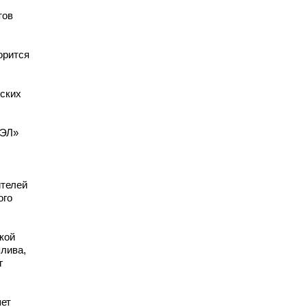
тов
орится
еских
ВЭЛ»
ителей
ого
кой
лива,
г
яет