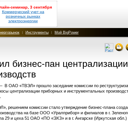
лайн-семинар, 3 сентября
Коммерческий учет на
розничных рынках
электроэнергии
нергорынок
Инструменты
Мой BigPower
дил
бизнес-пан
централизации
изводств
 – В ОАО «ТВЭЛ» прошло заседание комиссии по реструктуриза
росы централизации приборных и инструментальных производс
.
Л», решением комиссии стало утверждение
бизнес-плана
созда
оизводства на базе ООО «Уралприбор» и филиалов в г. Зеленог
ла 29 и цеха 51 ОАО «ПО «ЭХЗ» и в г. Ангарске (Иркутская обл.)