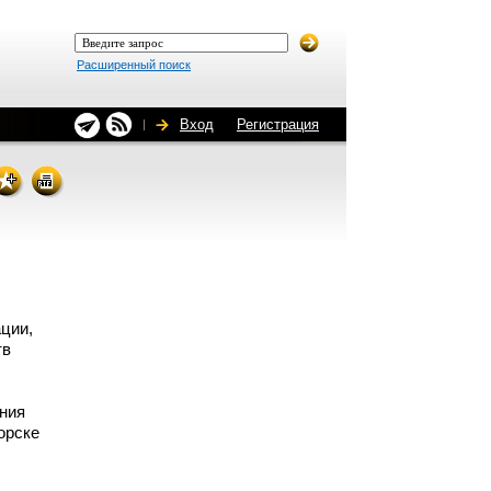
Расширенный поиск
Вход
Регистрация
ции,
тв
ния
орске