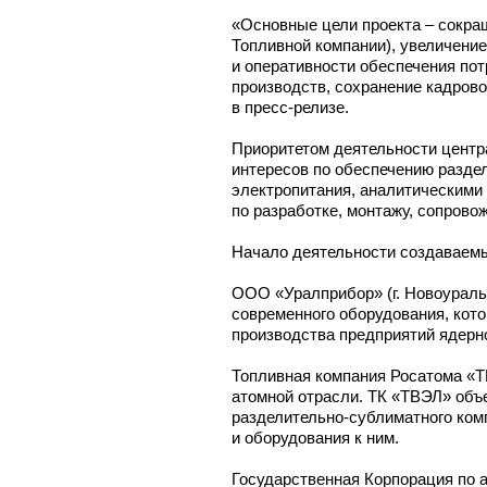
«Основные цели проекта – сокра
Топливной компании), увеличение
и оперативности обеспечения по
производств, сохранение кадров
в пресс-релизе.
Приоритетом деятельности центр
интересов по обеспечению разде
электропитания, аналитическими
по разработке, монтажу, сопрово
Начало деятельности создаваемы
ООО «Уралприбор» (г. Новоураль
современного оборудования, кот
производства предприятий
ядерн
Топливная компания Росатома «Т
атомной отрасли. ТК «ТВЭЛ» объ
разделительно-сублиматного
комп
и оборудования к ним.
Государственная Корпорация по 