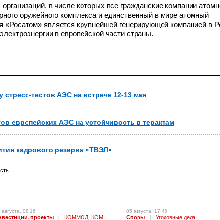
 организаций, в числе которых все гражданские компании атомн
ерного оружейного комплекса и единственный в мире атомный
я «Росатом» является крупнейшей генерирующей компанией в Р
электроэнергии в европейской части страны.
 стресс-тестов АЭС на встрече 12-13 мая
тов европейских АЭС на устойчивость в терактам
ития кадрового резерва «ТВЭЛ»
сть
 августа, 08:16
05 августа, 17:46
нвестиции, проекты
|
КОММОД, КОМ
Споры
|
Уголовные дела