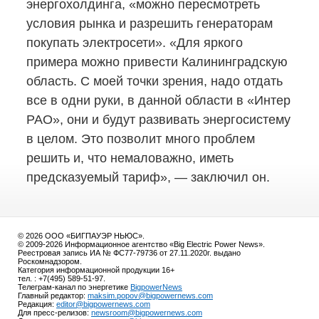
энергохолдинга, «можно пересмотреть
условия рынка и разрешить генераторам
покупать электросети». «Для яркого
примера можно привести Калининградскую
область. С моей точки зрения, надо отдать
все в одни руки, в данной области в «Интер
РАО», они и будут развивать энергосистему
в целом. Это позволит много проблем
решить и, что немаловажно, иметь
предсказуемый тариф», — заключил он.
© 2026 ООО «БИГПАУЭР НЬЮС».
© 2009-2026 Информационное агентство «Big Electric Power News».
Реестровая запись ИА № ФС77-79736 от 27.11.2020г. выдано
Роскомнадзором.
Категория информационной продукции 16+
тел. : +7(495) 589-51-97.
Телеграм-канал по энергетике
BigpowerNews
Главный редактор:
maksim.popov@bigpowernews.com
Редакция:
editor@bigpowernews.com
Для пресс-релизов:
newsroom@bigpowernews.com