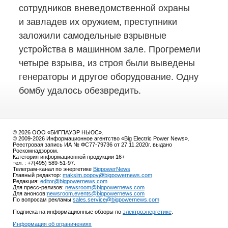
сотрудников вневедомственной охраны
и завладев их оружием, преступники
заложили самодельные взрывные
устройства в машинном зале. Прогремели
четыре взрыва, из строя были выведены
генераторы и другое оборудование. Одну
бомбу удалось обезвредить.
© 2026 ООО «БИГПАУЭР НЬЮС».
© 2009-2026 Информационное агентство «Big Electric Power News».
Реестровая запись ИА № ФС77-79736 от 27.11.2020г. выдано
Роскомнадзором.
Категория информационной продукции 16+
тел. : +7(495) 589-51-97.
Телеграм-канал по энергетике
BigpowerNews
Главный редактор:
maksim.popov@bigpowernews.com
Редакция:
editor@bigpowernews.com
Для пресс-релизов:
newsroom@bigpowernews.com
Для анонсов:
newsroom.events@bigpowernews.com
По вопросам рекламы:
sales.service@bigpowernews.com
Подписка на информационные обзоры по
электроэнергетике
.
Информация об ограничениях