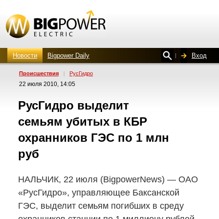
Новости
Bigpower Daily
Вход
Проиcшествия
|
РусГидро
22 июля 2010, 14:05
РусГидро выделит
семьям убитых в КБР
охранников ГЭС по 1 млн
руб
НАЛЬЧИК, 22 июля (BigpowerNews) — ОAО
«РусГидро», управляющее Баксанской
ГЭС, выделит семьям погибших в среду