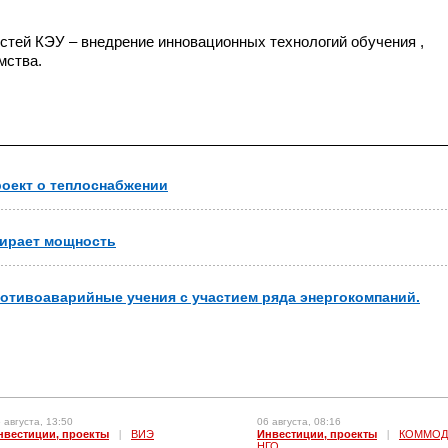
стей КЭУ – внедрение инновационных технологий обучения ,
мства.
роект о теплоснабжении
бирает мощность
ротивоаварийные учения с участием ряда энергокомпаний.
 августа, 13:50
06 августа, 08:16
нвестиции, проекты
|
ВИЭ
Инвестиции, проекты
|
КОММОД
НГО