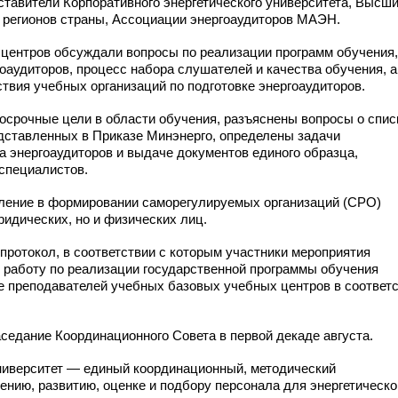
ставители Корпоративного энергетического университета, Высш
 регионов страны, Ассоциации энергоаудиторов МАЭН.
центров обсуждали вопросы по реализации программ обучения,
оаудиторов, процесс набора слушателей и качества обучения, а
твия учебных организаций по подготовке энергоаудиторов.
осрочные цели в области обучения, разъяснены вопросы о спис
дставленных в Приказе Минэнерго, определены задачи
а энергоаудиторов и выдаче документов единого образца,
специалистов.
ление в формировании саморегулируемых организаций (СРО)
ридических, но и физических лиц.
протокол, в соответствии с которым участники мероприятия
работу по реализации государственной программы обучения
ие преподавателей учебных базовых учебных центров в соответ
седание Координационного Cовета в первой декаде августа.
ниверситет — единый координационный, методический
ению, развитию, оценке и подбору персонала для энергетическо