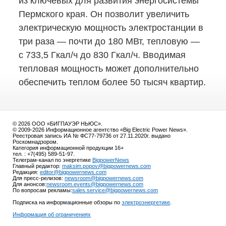
из ключевых для развития энергосистемы
Пермского края. Он позволит увеличить
электрическую мощность электростанции в
три раза — почти до 180 МВт, тепловую —
с 733,5 Гкал/ч до 830 Гкал/ч. Вводимая
тепловая мощность может дополнительно
обеспечить теплом более 50 тысяч квартир.
© 2026 ООО «БИГПАУЭР НЬЮС».
© 2009-2026 Информационное агентство «Big Electric Power News».
Реестровая запись ИА № ФС77-79736 от 27.11.2020г. выдано
Роскомнадзором.
Категория информационной продукции 16+
тел. : +7(495) 589-51-97.
Телеграм-канал по энергетике
BigpowerNews
Главный редактор:
maksim.popov@bigpowernews.com
Редакция:
editor@bigpowernews.com
Для пресс-релизов:
newsroom@bigpowernews.com
Для анонсов:
newsroom.events@bigpowernews.com
По вопросам рекламы:
sales.service@bigpowernews.com
Подписка на информационные обзоры по
электроэнергетике
.
Информация об ограничениях