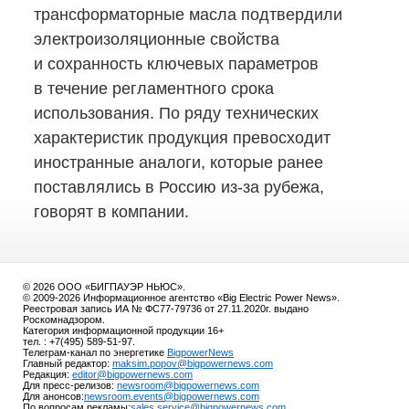
трансформаторные масла подтвердили
электроизоляционные свойства
и сохранность ключевых параметров
в течение регламентного срока
использования. По ряду технических
характеристик продукция превосходит
иностранные аналоги, которые ранее
поставлялись в Россию
из-за
рубежа,
говорят в компании.
© 2026 ООО «БИГПАУЭР НЬЮС».
© 2009-2026 Информационное агентство «Big Electric Power News».
Реестровая запись ИА № ФС77-79736 от 27.11.2020г. выдано
Роскомнадзором.
Категория информационной продукции 16+
тел. : +7(495) 589-51-97.
Телеграм-канал по энергетике
BigpowerNews
Главный редактор:
maksim.popov@bigpowernews.com
Редакция:
editor@bigpowernews.com
Для пресс-релизов:
newsroom@bigpowernews.com
Для анонсов:
newsroom.events@bigpowernews.com
По вопросам рекламы:
sales.service@bigpowernews.com