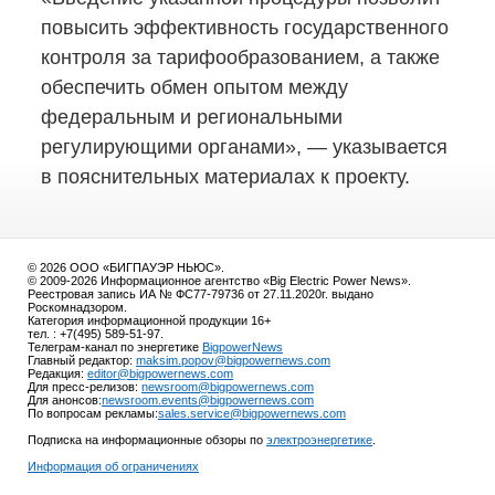
повысить эффективность государственного
контроля за тарифообразованием, а также
обеспечить обмен опытом между
федеральным и региональными
регулирующими органами», — указывается
в пояснительных материалах к проекту.
© 2026 ООО «БИГПАУЭР НЬЮС».
© 2009-2026 Информационное агентство «Big Electric Power News».
Реестровая запись ИА № ФС77-79736 от 27.11.2020г. выдано
Роскомнадзором.
Категория информационной продукции 16+
тел. : +7(495) 589-51-97.
Телеграм-канал по энергетике
BigpowerNews
Главный редактор:
maksim.popov@bigpowernews.com
Редакция:
editor@bigpowernews.com
Для пресс-релизов:
newsroom@bigpowernews.com
Для анонсов:
newsroom.events@bigpowernews.com
По вопросам рекламы:
sales.service@bigpowernews.com
Подписка на информационные обзоры по
электроэнергетике
.
Информация об ограничениях