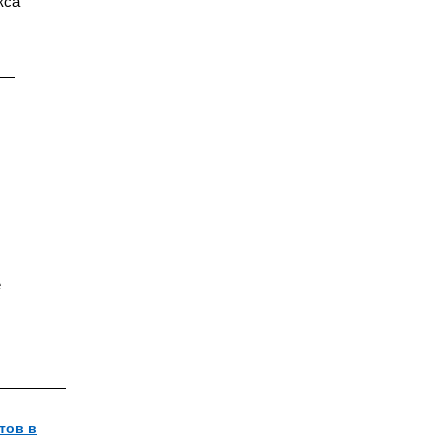
кса
 —
е
тов в