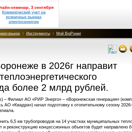
лайн-семинар, 3 сентября
Коммерческий учет на
розничных рынках
электроэнергии
нергорынок
Инструменты
Мой BigPower
оронеже в 2026г направит
теплоэнергетического
да более 2 млрд рублей.
) – Филиал АО «РИР Энерго» – «Воронежская генерация» (комп
сь АО «Квадра») начал подготовку к отопительному сезону 2026
лиала.
нить 6,5 км трубопроводов на 14 участках муниципальных тепл
нт и реконструкцию концессионных объектов будет направлено 