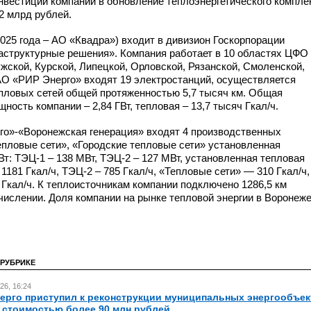
нвестиций компании в обновление теплоэнергетического компле
,2 млрд рублей.
025 года – АО «Квадра») входит в дивизион Госкорпорации
структурные решения». Компания работает в 10 областях ЦФО
жской, Курской, Липецкой, Орловской, Рязанской, Смоленской,
 АО «РИР Энерго» входят 19 электростанций, осуществляется
епловых сетей общей протяженностью 5,7 тысяч км. Общая
ость компании – 2,84 ГВт, тепловая – 13,7 тысяч Гкал/ч.
го»-«Воронежская
генерация» входят 4 производственных
пловые сети», «Городские тепловые сети» установленная
Вт:
ТЭЦ-1
– 138 МВт,
ТЭЦ-2
– 127 МВт, установленная тепловая
 1181 Гкал/ч,
ТЭЦ-2
– 785 Гкал/ч, «Тепловые сети» — 310 Гкал/ч,
Гкал/ч. К теплоисточникам компании подключено 1286,5 км
числении. Доля компании на рынке тепловой энергии в Воронеж
 РУБРИКЕ
26, 16:24
ерго приступил к реконструкции муниципальных энергообъек
 стоимостью более 90 млн рублей