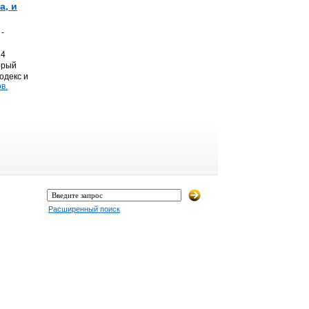
а, и
-
 4
орый
одекс и
в.
Расширенный поиск