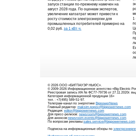
э
запуск станции по-прежнему намечен на
р
август 2028 года. По оценкам экспертов,
м
увеличение капзатрат может привести к
1
росту стоимости электроэнергии для
п
промышленных потребителей примерно на
Ц
0,02 руб.
за 1 кВт·ч.
П
п
л
Е
о
л
© 2026 ООО «БИГПАУЭР НЬЮС».
© 2009-2026 Информационное агентство «Big Electric P
Реестровая запись ИА № ФС77-79736 от 27.11.2020г. в
Категория информационной продукции 16+
тел. : +7(495) 589-51-97.
Телеграм-канал по энергетике
BigpowerNews
Главный редактор:
maksim.popov@bigpowernews.com
Редакция:
editor@bigpowernews.com
Для пресс-релизов:
newsroom@bigpowernews.com
Для анонсов:
newsroom.events@bigpowernews.com
По вопросам рекламы:
sales.service@bigpowernews.com
Подписка на информационные обзоры по
электроэнерге