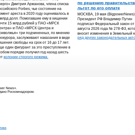
по решению правительств
нерго» Дмитрия Аржанова, члена списка
льгот по его оплате
оссийского Forbes, чье состояние на
омент ареста в 2020 году оценивалось в
МОСКВА, 19 мая (BigpowerNews) 
 млрд долл. Помогавшие ему в хищении
Президент РФ Владимир Путин
очти 15 млрд рублей у ПАО «МРСК
подписал Федеральный закон от
ентра» и ПАО «МРСК Центра и
августа 2026 года № 278-ФЗ, кот
риволжья» три подчиненных, по мнению
вносит изменения в Земельный к
рокурора, заслуживают наказания в виде
ряд других законодательных акто
ишения свободы на срок от 16 до 17 лет.
ще один фигурант за это преступление в
собом порядке получил год назад шесть
ет
колонии строгого режима.
ower News».
ыдано Роскомнадзором.
тике
.