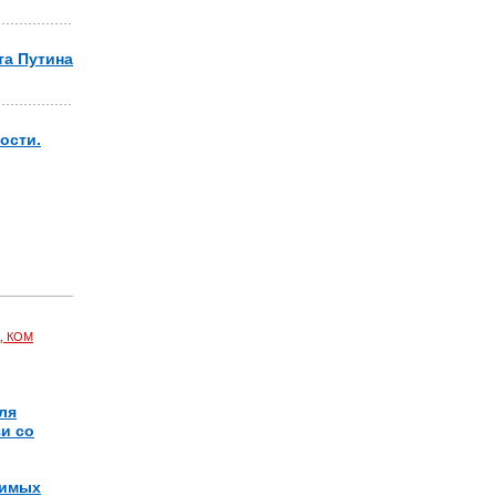
та Путина
ости.
, КОМ
ля
и со
димых