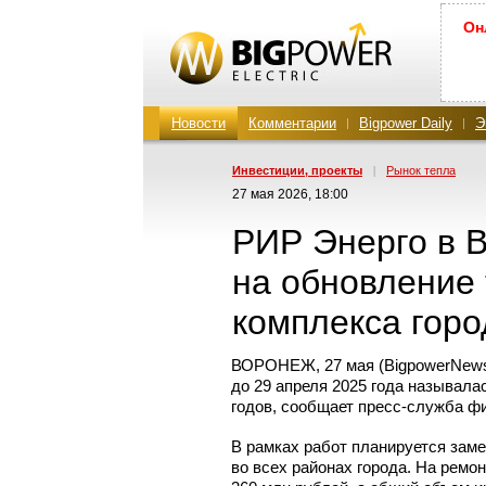
Он
Новости
Комментарии
Bigpower Daily
Э
Инвестиции, проекты
|
Рынок тепла
27 мая 2026, 18:00
РИР Энерго в В
на обновление 
комплекса горо
ВОРОНЕЖ, 27 мая (BigpowerNews
до 29 апреля 2025 года называла
годов, сообщает
пресс-служба
фи
В рамках работ планируется заме
во всех районах города. На ремо