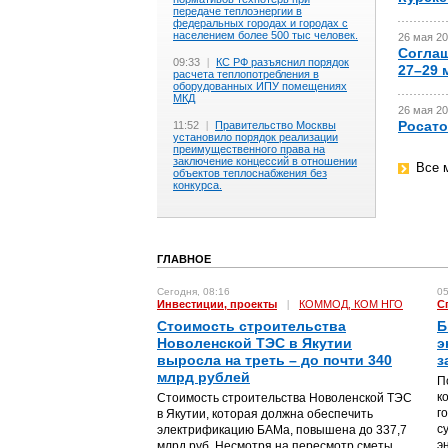
передаче теплоэнергии в
федеральных городах и городах с
населением более 500 тыс человек.
26 мая 20
Соглаш
09:33
|
КС РФ разъяснил порядок
27–29 
расчета теплопотребления в
оборудованных ИПУ помещениях
МКД
26 мая 20
Росато
11:52
|
Правительство Москвы
установило порядок реализации
преимущественного права на
заключение концессий в отношении
Все 
объектов теплоснабжения без
конкурса.
ГЛАВНОЕ
Сегодня, 08:16
05
Инвестиции, проекты
|
КОММОД, КОМ НГО
С
Стоимость строительства
Б
Новоленской ТЭС в Якутии
э
выросла на треть – до почти 340
з
млрд рублей
П
к
Стоимость строительства Новоленской ТЭС
г
в Якутии, которая должна обеспечить
с
электрификацию БАМа, повышена до 337,7
э
млрд руб. Несмотря на пересмотр сметы,