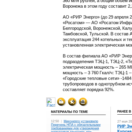
360 млн рублей, а общий объем и
Воронежа в этом году составит 2
АО «РИР Энерго» (до 29 апреля 2
«Росатом» — АО «Росатом Инфра
Белгородской, Воронежской, Калу
Тамбовской, Тульской. В состав
эксплуатация 244 котельных и т
установленная электрическая мощн
В состав филиала АО «РИР
Энер
подразделения
ТЭЦ-1,
ТЭЦ-2,
«Те
электрическая мощность – 265 М
мощность – 3 760 Гкал/ч:
ТЭЦ-1
–
«Городские тепловые сети» -
1484
трубопроводов в однотрубном ис
составляет порядка 92%.
РАНЕЕ В
МАТЕРИАЛЫ ПО ТЕМЕ
12:50
|
Минэнерго установило
27 мая 20
Перечень НПА с обязательными
РИР Эн
требованиями для утверждения
Курске
нормативов техпотерь при