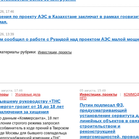
26, 17:46
ения по проекту АЭС в Казахстане заключат в рамках госвизи
мая.
26, 13:39
м сообщил о работе с Руандой над проектом АЭС малой мощн
материалы рубрики:
Инвестиции, проекты
 августа, 17:46
05 августа, 15:49
поры
|
Уголовные дела
Инвестиции, проекты
|
КОММОД
НГО
ывшему руководству «ТНС
Путин подписал ФЗ,
нерго» грозит от 16 до 18 лет
предусматривающий
аключения за хищения
установление сервитута д
о данным «Коммерсанта», 18 лет
линейных объектов в связ
олонии строгого режима запросил
строительством и
особвинитель в ходе прений в Тверском
реконструкцией
уде Москвы для бывшего совладельца
энергомощностей, прово
нергоснабжающей компании «ТНС