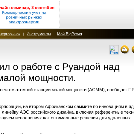
лайн-семинар, 3 сентября
Коммерческий учет на
розничных рынках
электроэнергии
нергорынок
Инструменты
Мой BigPower
л о работе с Руандой над
малой мощности.
проектом атомной станции малой мощности (АСММ), сообщает 
корпорации, на втором Африканском саммите по инновациям в я
л линейку АЭС российского дизайна, включая референтные техн
авучем исполнениях как оптимальные решения для удаленных