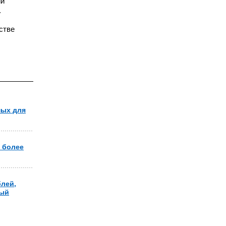
ии
.
стве
мых для
 более
блей,
ный