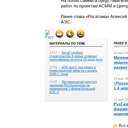
На полях саммита представители
работ по проектам АСММ и Центр
Ранее глава «Росатома» Алексей 
АЭС.
РАНЕЕ В
МАТЕРИАЛЫ ПО ТЕМЕ
14:57
|
Китай одобрил
26 мая 20
строительство 8 новых атомных
Минэне
энергоблоков на почти 24 млрд долл
недиск
развит
13:55
|
АЭС могут построить в
Нижегородской области к началу
2040-х годов
25 мая 20
16:09
|
Росэнергоатом получил
«Россе
лицензии Ростехнадзора на
1,4 мл
размещение 2 блоков Кольской
АЭС-2
22 мая 20
РусГид
формир
инжен
Все 