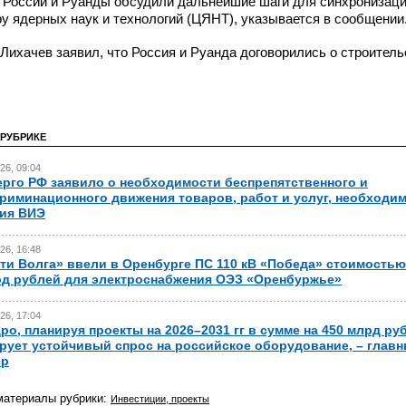
 России и Руанды обсудили дальнейшие шаги для синхронизац
у ядерных наук и технологий (ЦЯНТ), указывается в сообщении
Лихачев заявил, что Россия и Руанда договорились о строитель
 РУБРИКЕ
26, 09:04
рго РФ заявило о необходимости беспрепятственного и
риминационного движения товаров, работ и услуг, необходи
ия ВИЭ
26, 16:48
ти Волга» ввели в Оренбурге ПС 110 кВ «Победа» стоимостью
рд рублей для электроснабжения ОЭЗ «Оренбуржье»
26, 17:04
ро, планируя проекты на 2026–2031 гг в сумме на 450 млрд ру
ует устойчивый спрос на российское оборудование, – глав
ер
материалы рубрики:
Инвестиции, проекты