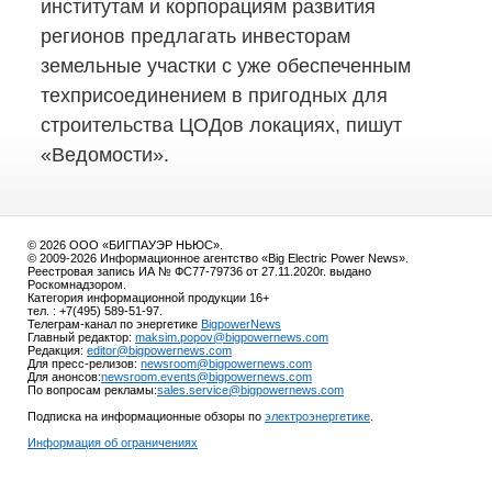
институтам и корпорациям развития
регионов предлагать инвесторам
земельные участки с уже обеспеченным
техприсоединением в пригодных для
строительства ЦОДов локациях, пишут
«Ведомости».
© 2026 ООО «БИГПАУЭР НЬЮС».
© 2009-2026 Информационное агентство «Big Electric Power News».
Реестровая запись ИА № ФС77-79736 от 27.11.2020г. выдано
Роскомнадзором.
Категория информационной продукции 16+
тел. : +7(495) 589-51-97.
Телеграм-канал по энергетике
BigpowerNews
Главный редактор:
maksim.popov@bigpowernews.com
Редакция:
editor@bigpowernews.com
Для пресс-релизов:
newsroom@bigpowernews.com
Для анонсов:
newsroom.events@bigpowernews.com
По вопросам рекламы:
sales.service@bigpowernews.com
Подписка на информационные обзоры по
электроэнергетике
.
Информация об ограничениях