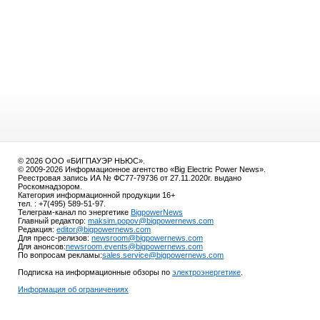
© 2026 ООО «БИГПАУЭР НЬЮС».
© 2009-2026 Информационное агентство «Big Electric Power News».
Реестровая запись ИА № ФС77-79736 от 27.11.2020г. выдано
Роскомнадзором.
Категория информационной продукции 16+
тел. : +7(495) 589-51-97.
Телеграм-канал по энергетике
BigpowerNews
Главный редактор:
maksim.popov@bigpowernews.com
Редакция:
editor@bigpowernews.com
Для пресс-релизов:
newsroom@bigpowernews.com
Для анонсов:
newsroom.events@bigpowernews.com
По вопросам рекламы:
sales.service@bigpowernews.com
Подписка на информационные обзоры по
электроэнергетике
.
Информация об ограничениях