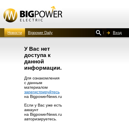
Новости
Bigpower Daily
Вход
У Вас нет
доступа к
данной
информации.
Для ознакомления
с данным
материалом
зарегистрируйтесь
на BigpowerNews.ru
Если у Вас уже есть
аккаунт
на BigpowerNews.ru
авторизируетесь.