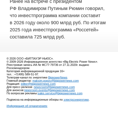
Ранее на встрече с президентом
РФ Владимиром Путиным Рюмин говорил,
что инвестпрограмма компании составит
в 2026 году около 900 млрд руб. По итогам
2025 года инвестпрограмма «Россетей»
составила 725 млрд руб.
© 2026 ООО «БИГПАУЭР НЬЮС».
© 2009-2026 Информационное агентство «Big Electric Power News».
Реестровая запись ИА № ФС77-79736 от 27.11.2020г. выдано
Роскомнадзором.
Категория информационной продукции 16+
тел. : +7(495) 589-51-97.
Телеграм-канал по энергетике
BigpowerNews
Главный редактор:
maksim.popov@bigpowernews.com
Редакция:
editor@bigpowernews.com
Для пресс-релизов:
newsroom@bigpowernews.com
Для анонсов:
newsroom.events@bigpowernews.com
По вопросам рекламы:
sales.service@bigpowernews.com
Подписка на информационные обзоры по
электроэнергетике
.
Информация об ограничениях