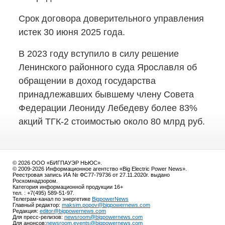
Срок договора доверительного управления
истек 30 июня 2025 года.
В 2023 году вступило в силу решение
Ленинского районного суда Ярославля об
обращении в доход государства
принадлежавших бывшему члену Совета
Федерации Леониду Лебедеву более 83%
акций
ТГК-2
стоимостью около 80 млрд руб.
© 2026 ООО «БИГПАУЭР НЬЮС».
© 2009-2026 Информационное агентство «Big Electric Power News».
Реестровая запись ИА № ФС77-79736 от 27.11.2020г. выдано
Роскомнадзором.
Категория информационной продукции 16+
тел. : +7(495) 589-51-97.
Телеграм-канал по энергетике
BigpowerNews
Главный редактор:
maksim.popov@bigpowernews.com
Редакция:
editor@bigpowernews.com
Для пресс-релизов:
newsroom@bigpowernews.com
Для анонсов:
newsroom.events@bigpowernews.com