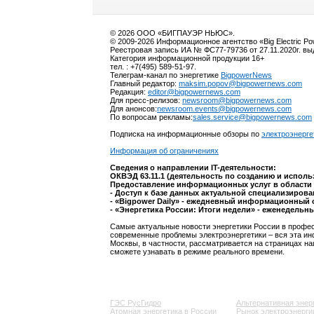
© 2026 ООО «БИГПАУЭР НЬЮС».
© 2009-2026 Информационное агентство «Big Electric P
Реестровая запись ИА № ФС77-79736 от 27.11.2020г. в
Категория информационной продукции 16+
тел. : +7(495) 589-51-97.
Телеграм-канал по энергетике
BigpowerNews
Главный редактор:
maksim.popov@bigpowernews.com
Редакция:
editor@bigpowernews.com
Для пресс-релизов:
newsroom@bigpowernews.com
Для анонсов:
newsroom.events@bigpowernews.com
По вопросам рекламы:
sales.service@bigpowernews.com
Подписка на информационные обзоры по
электроэнерге
Информация об ограничениях
Сведения о направлении IT-деятельности:
ОКВЭД 63.11.1 (деятельность по созданию и испол
Предоставление информационных услуг в области 
- Доступ к базе данных актуальной специализиров
- «Bigpower Daily» - ежедневный информационный 
- «Энергетика России: Итоги недели» - еженедельн
Самые актуальные новости энергетики России в профес
современные проблемы электроэнергетики – вся эта ин
Москвы, в частности, рассматривается на страницах на
сможете узнавать в режиме реального времени.
ГЭС РусГидро
Альтернативная энер
Атомная энергетика в России
Рынок электроэнерги