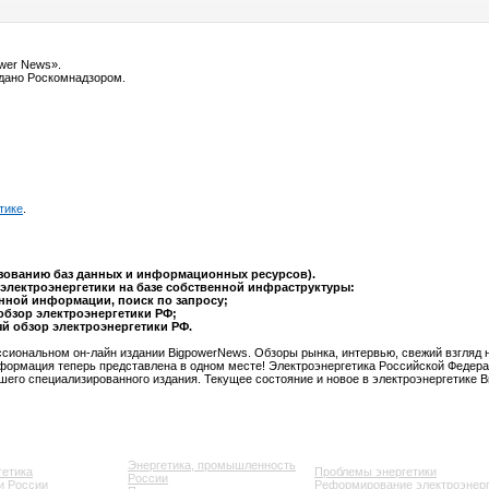
ower News».
ыдано Роскомнадзором.
тике
.
ьзованию баз данных и информационных ресурсов).
электроэнергетики на базе собственной инфраструктуры:
анной информации, поиск по запросу;
обзор электроэнергетики РФ;
ый обзор электроэнергетики РФ.
сиональном он-лайн издании BigpowerNews. Обзоры рынка, интервью, свежий взгляд 
формация теперь представлена в одном месте! Электроэнергетика Российской Федера
шего специализированного издания. Текущее состояние и новое в электроэнергетике 
Энергетика, промышленность
гетика
Проблемы энергетики
России
и России
Реформирование электроэнерг