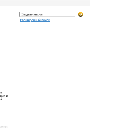
Расширенный поиск
на
ции и
Вы
етики