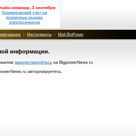
лайн-семинар, 3 сентября
Коммерческий учет на
розничных рынках
электроэнергии
нергорынок
Инструменты
Мой BigPower
нной информации.
ериалом
зарегистрируйтесь
на BigpowerNews.ru
gpowerNews.ru авторизируетесь.