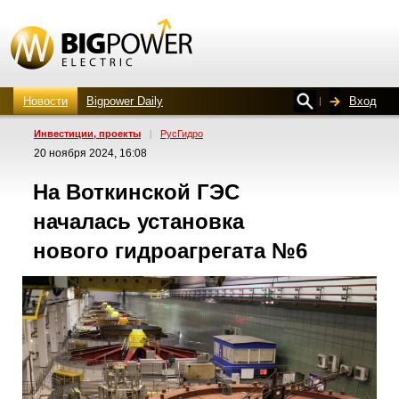
Новости
Bigpower Daily
Вход
Инвестиции, проекты
|
РусГидро
20 ноября 2024, 16:08
На Воткинской ГЭС
началась установка
нового гидроагрегата №6