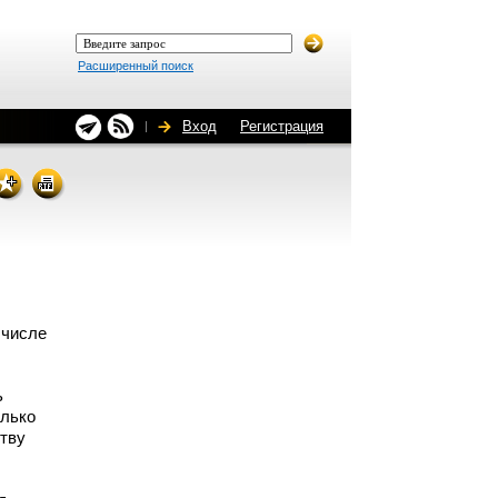
Расширенный поиск
Вход
Регистрация
 числе
ь
олько
ству