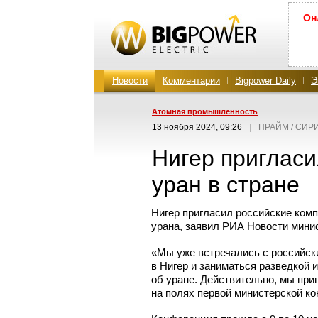
Он
Новости
Комментарии
Bigpower Daily
Э
Атомная промышленность
13 ноября 2024, 09:26
|
ПРАЙМ / СИР
Нигер приглас
уран в стране
Нигер пригласил российские комп
урана, заявил РИА Новости мин
«Мы уже встречались с российск
в Нигер и заниматься разведкой 
об уране. Действительно, мы при
на полях первой министерской к