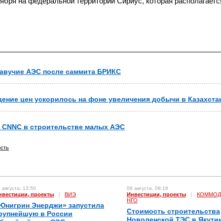
ября на федеральной территории Сириус, которая располагаетс
лавучие АЭС после саммита БРИКС
дение цен ускорилось на фоне увеличения добычи в Казахста
й CNNC в строительстве малых АЭС
сть
 августа, 13:50
06 августа, 08:16
нвестиции, проекты
|
ВИЭ
Инвестиции, проекты
|
КОММОД
НГО
Юнигрин Энерджи» запустила
Стоимость строительства
рупнейшую в России
Новоленской ТЭС в Якути