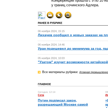
Конференция прошла с 9 по 10 но
у границ сочинского Адлера.
РАНЕЕ В РУБРИКЕ
06 ноября 2024, 15:15
Лихачев сообщил о новых заказах на п
06 ноября 2024, 14:46
Уран подешевел до минимума за год, па
05 ноября 2024, 10:03
"Узатом" изучит возможности китайско
Все материалы рубрики:
Атомная промышленно
ГЛАВНОЕ
Сегодня, 12:14
06
Сети
И
Путин подписал закон,
«
разрешающий Москве самой
к