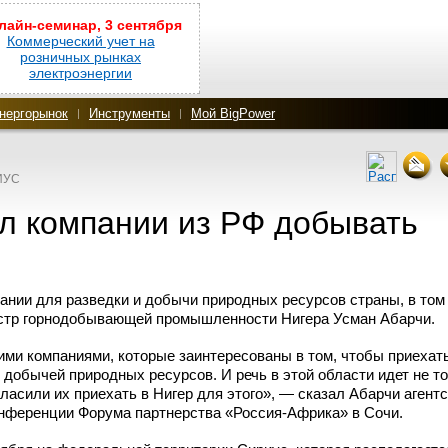
лайн-семинар, 3 сентября
Коммерческий учет на
розничных рынках
электроэнергии
нергорынок
Инструменты
Мой BigPower
ИУС
ил компании из РФ добывать
ании для разведки и добычи природных ресурсов страны, в том
истр горнодобывающей промышленности Нигера Усман Абарчи.
ими компаниями, которые заинтересованы в том, чтобы приехат
и добычей природных ресурсов. И речь в этой области идет не т
гласили их приехать в Нигер для этого», — сказал Абарчи агент
онференции Форума партнерства
«Россия-Африка»
в Сочи.