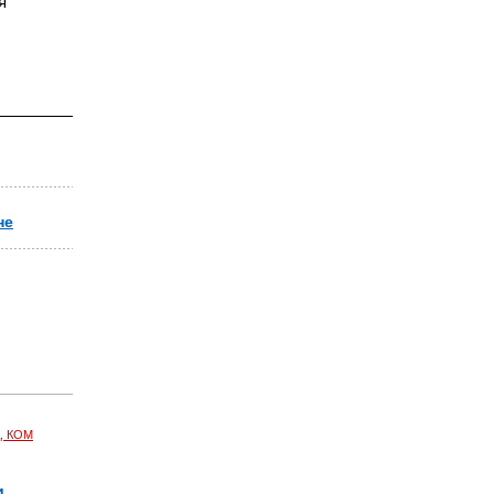
я
не
, КОМ
и