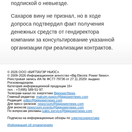
подпиской о невыезде.
Сахаров вину не признал, но в ходе
допроса подтвердил факт получения
денежных средств от гендиректора
компании за консультирование указанной
организации при реализации контрактов.
© 2026 ООО «БИГПАУЭР НЬЮС».
© 2009-2026 Информационное агентство «Big Electric Power News».
Реестровая запись ИА № ФС77-79736 от 27.11.2020г. выдано
Роскомнадзором.
Категория информационной продукции 16+
тел. : +7(495) 589-51-97.
Телеграм-канал по энергетике
BigpowerNews
Главный редактор:
maksim.popov@bigpowernews.com
Редакция:
editor@bigpowernews.com
Для пресс-релизов:
newsroom@bigpowernews.com
Для анонсов:
newsroom.events@bigpowernews.com
По вопросам рекламы:
sales.service@bigpowernews.com
Подписка на информационные обзоры по
электроэнергетике
.
Информация об ограничениях