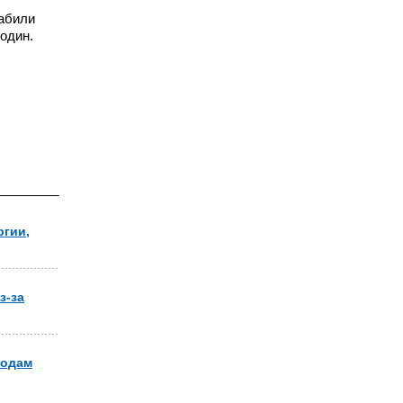
набили
один.
ргии,
з-за
годам