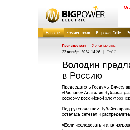
Он
Новости
Комментарии
Bigpower Daily
Э
Проиcшествия
|
Уголовные дела
23 октября 2024, 14:26
|
ТАСС
Володин предл
в Россию
Председатель Госдумы Вячеслав
«Роснано» Анатолия Чубайса, ра
реформу российской электроэнер
Под руководством Чубайса прошл
осталась сетевая и распределит
«Если исследовать и анализирова