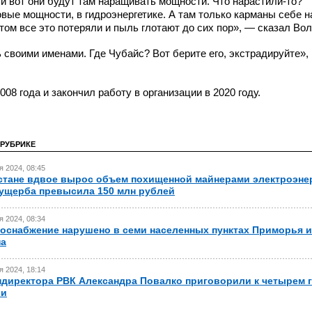
 и вот они будут там наращивать мощности. Что
нарастили-то?
овые мощности, в гидроэнергетике. А там только карманы себе 
том все это потеряли и пыль глотают до сих пор», — сказал Вол
своими именами. Где Чубайс? Вот берите его, экстрадируйте»,
08 года и закончил работу в организации в 2020 году.
 РУБРИКЕ
я 2024, 08:45
стане вдвое вырос объем похищенной майнерами электроэне
ущерба превысила 150 млн рублей
я 2024, 08:34
оснабжение нарушено в семи населенных пунктах Приморья и
на
я 2024, 18:14
ндиректора РВК Александра Повалко приговорили к четырем 
ии