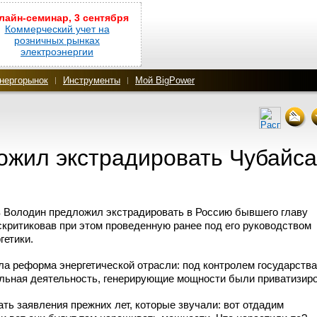
лайн-семинар, 3 сентября
Коммерческий учет на
розничных рынках
электроэнергии
нергорынок
Инструменты
Мой BigPower
ожил экстрадировать Чубайса
 Володин предложил экстрадировать в Россию бывшего главу
скритиковав при этом проведенную ранее под его руководством
гетики.
а реформа энергетической отрасли: под контролем государства
ельная деятельность, генерирующие мощности были приватизир
ть заявления прежних лет, которые звучали: вот отдадим