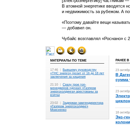
[электроэнергетику] частникам —
В атомной энергетике вводятся н
и недвижимость за рубежом. А по
«Поэтому давайте вещи называть 
— добавил он.
Чубайс возглавлял «Роснано» с 20
РАНЕЕ В
МАТЕРИАЛЫ ПО ТЕМЕ
17:46
|
Бывшему руководству
23 октябр
«ТНС энерго» грозит от 16 до 18 лет
В Даге
заключения за хищения
сумма 
21:10
|
Сразу трое топ-
менеджеров «дочки» «Газпром
23 октябр
энергохолдинга» арестованы за
взятки
Электр
цикло
23:02
|
Задержан замгендиректора
«Газпром энергохолдинг»
Моисеенко
18 октябр
Экс-ге
колон