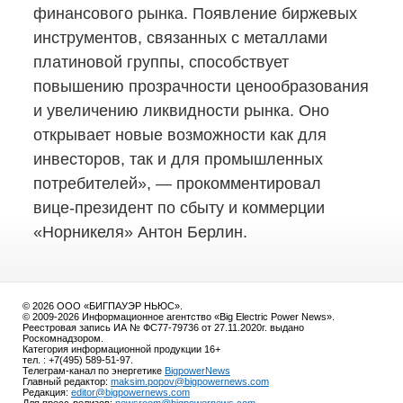
финансового рынка. Появление биржевых
инструментов, связанных с металлами
платиновой группы, способствует
повышению прозрачности ценообразования
и увеличению ликвидности рынка. Оно
открывает новые возможности как для
инвесторов, так и для промышленных
потребителей», — прокомментировал
вице-президент
по сбыту и коммерции
«Норникеля» Антон Берлин.
© 2026 ООО «БИГПАУЭР НЬЮС».
© 2009-2026 Информационное агентство «Big Electric Power News».
Реестровая запись ИА № ФС77-79736 от 27.11.2020г. выдано
Роскомнадзором.
Категория информационной продукции 16+
тел. : +7(495) 589-51-97.
Телеграм-канал по энергетике
BigpowerNews
Главный редактор:
maksim.popov@bigpowernews.com
Редакция:
editor@bigpowernews.com