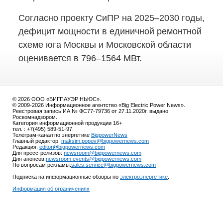
Согласно проекту СиПР на 2025–2030 годы,
дефицит мощности в единичной ремонтной
схеме юга Москвы и Московской области
оценивается в 796–1564 МВт.
© 2026 ООО «БИГПАУЭР НЬЮС».
© 2009-2026 Информационное агентство «Big Electric Power News».
Реестровая запись ИА № ФС77-79736 от 27.11.2020г. выдано
Роскомнадзором.
Категория информационной продукции 16+
тел. : +7(495) 589-51-97.
Телеграм-канал по энергетике
BigpowerNews
Главный редактор:
maksim.popov@bigpowernews.com
Редакция:
editor@bigpowernews.com
Для пресс-релизов:
newsroom@bigpowernews.com
Для анонсов:
newsroom.events@bigpowernews.com
По вопросам рекламы:
sales.service@bigpowernews.com
Подписка на информационные обзоры по
электроэнергетике
.
Информация об ограничениях