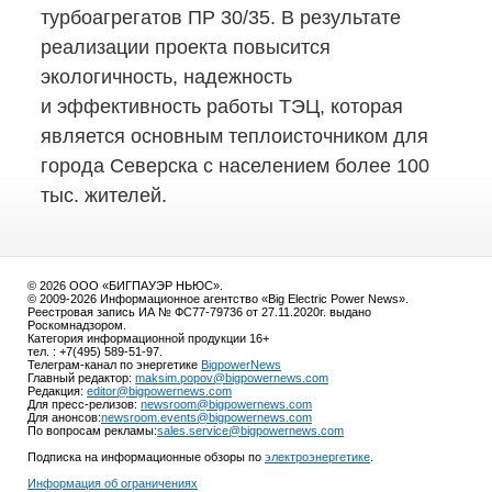
турбоагрегатов ПР 30/35. В результате
реализации проекта повысится
экологичность, надежность
и эффективность работы ТЭЦ, которая
является основным теплоисточником для
города Северска с населением более 100
тыс. жителей.
© 2026 ООО «БИГПАУЭР НЬЮС».
© 2009-2026 Информационное агентство «Big Electric Power News».
Реестровая запись ИА № ФС77-79736 от 27.11.2020г. выдано
Роскомнадзором.
Категория информационной продукции 16+
тел. : +7(495) 589-51-97.
Телеграм-канал по энергетике
BigpowerNews
Главный редактор:
maksim.popov@bigpowernews.com
Редакция:
editor@bigpowernews.com
Для пресс-релизов:
newsroom@bigpowernews.com
Для анонсов:
newsroom.events@bigpowernews.com
По вопросам рекламы:
sales.service@bigpowernews.com
Подписка на информационные обзоры по
электроэнергетике
.
Информация об ограничениях