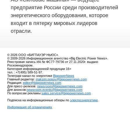
предприятие России среди производителей
энергетического оборудования, которое
входит в пятерку мировых лидеров
отрасли.
© 2026 ООО «БИГПАУЭР НЬЮС».
© 2009-2026 Информационное агентство «Big Electric Power News».
Реестровая запись ИА № ФС77-79736 от 27.11.2020г. выдано
Роскомнадзором.
Категория информационной продукции 16+
тел. : +7(495) 589-51-97.
Телеграм-канал по энергетике
BigpowerNews
Главный редактор:
maksim.popov@bigpowernews.com
Редакция:
editor@bigpowernews.com
Для пресс-релизов:
newsroom@bigpowernews.com
Для анонсов:
newsroom.events@bigpowernews.com
По вопросам рекламы:
sales.service@bigpowernews.com
Подписка на информационные обзоры по
электроэнергетике
.
Информация об ограничениях