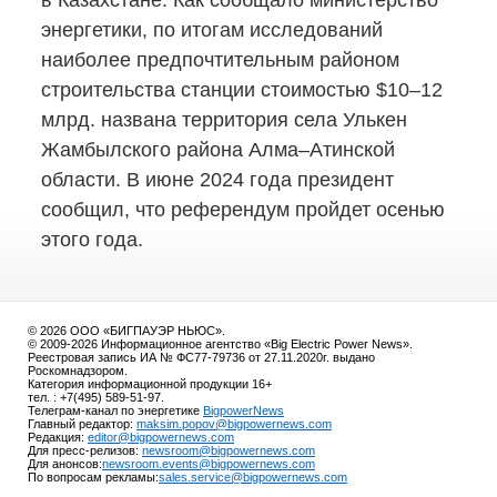
в Казахстане. Как сообщало министерство
энергетики, по итогам исследований
наиболее предпочтительным районом
строительства станции стоимостью $10–12
млрд. названа территория села Улькен
Жамбылского района Алма–Атинской
области. В июне 2024 года президент
сообщил, что референдум пройдет осенью
этого года.
© 2026 ООО «БИГПАУЭР НЬЮС».
© 2009-2026 Информационное агентство «Big Electric Power News».
Реестровая запись ИА № ФС77-79736 от 27.11.2020г. выдано
Роскомнадзором.
Категория информационной продукции 16+
тел. : +7(495) 589-51-97.
Телеграм-канал по энергетике
BigpowerNews
Главный редактор:
maksim.popov@bigpowernews.com
Редакция:
editor@bigpowernews.com
Для пресс-релизов:
newsroom@bigpowernews.com
Для анонсов:
newsroom.events@bigpowernews.com
По вопросам рекламы:
sales.service@bigpowernews.com