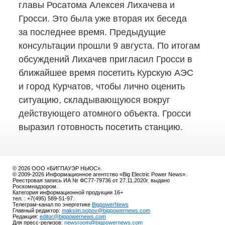
главы Росатома Алексея Лихачева и
Гросси. Это была уже вторая их беседа
за последнее время. Предыдущие
консультации прошли 9 августа. По итогам
обсуждений Лихачев пригласил Гросси в
ближайшее время посетить Курскую АЭС
и город Курчатов, чтобы лично оценить
ситуацию, складывающуюся вокруг
действующего атомного объекта. Гросси
выразил готовность посетить станцию.
© 2026 ООО «БИГПАУЭР НЬЮС».
© 2009-2026 Информационное агентство «Big Electric Power News».
Реестровая запись ИА № ФС77-79736 от 27.11.2020г. выдано
Роскомнадзором.
Категория информационной продукции 16+
тел. : +7(495) 589-51-97.
Телеграм-канал по энергетике
BigpowerNews
Главный редактор:
maksim.popov@bigpowernews.com
Редакция:
editor@bigpowernews.com
Для пресс-релизов:
newsroom@bigpowernews.com