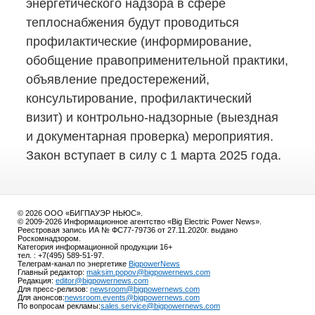
энергетического надзора в сфере
теплоснабжения будут проводиться
профилактические (информирование,
обобщение правоприменительной практики,
объявление предостережений,
консультирование, профилактический
визит)
и контрольно-надзорные
(выездная
и документарная проверка) мероприятия.
Закон вступает в силу с 1 марта 2025 года.
© 2026 ООО «БИГПАУЭР НЬЮС».
© 2009-2026 Информационное агентство «Big Electric Power News».
Реестровая запись ИА № ФС77-79736 от 27.11.2020г. выдано
Роскомнадзором.
Категория информационной продукции 16+
тел. : +7(495) 589-51-97.
Телеграм-канал по энергетике
BigpowerNews
Главный редактор:
maksim.popov@bigpowernews.com
Редакция:
editor@bigpowernews.com
Для пресс-релизов:
newsroom@bigpowernews.com
Для анонсов:
newsroom.events@bigpowernews.com
По вопросам рекламы:
sales.service@bigpowernews.com