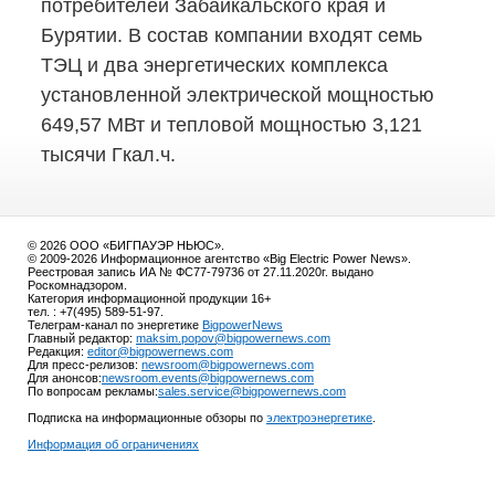
потребителей Забайкальского края и
Бурятии. В состав компании входят семь
ТЭЦ и два энергетических комплекса
установленной электрической мощностью
649,57 МВт и тепловой мощностью 3,121
тысячи Гкал.ч.
© 2026 ООО «БИГПАУЭР НЬЮС».
© 2009-2026 Информационное агентство «Big Electric Power News».
Реестровая запись ИА № ФС77-79736 от 27.11.2020г. выдано
Роскомнадзором.
Категория информационной продукции 16+
тел. : +7(495) 589-51-97.
Телеграм-канал по энергетике
BigpowerNews
Главный редактор:
maksim.popov@bigpowernews.com
Редакция:
editor@bigpowernews.com
Для пресс-релизов:
newsroom@bigpowernews.com
Для анонсов:
newsroom.events@bigpowernews.com
По вопросам рекламы:
sales.service@bigpowernews.com
Подписка на информационные обзоры по
электроэнергетике
.
Информация об ограничениях