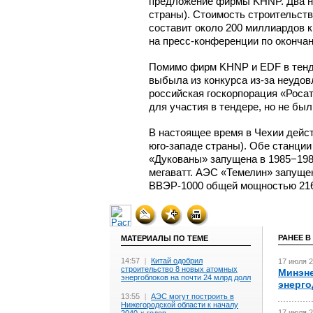
предложение фирмы KHNP. Два но
страны). Стоимость строительств
составит около 200 миллиардов к
на пресс-конференции
по окончан
Помимо фирм KHNP и EDF в тенде
выбыла из конкурса
из-за
неудовл
российская госкорпорация «Росат
для участия в тендере, но не бы
В настоящее время в Чехии дей
юго-западе
страны). Обе станции
«Дукованы» запущена в 1985−198
мегаватт. АЭС «Темелин» запущена
ВВЭР-1000
общей мощностью 216
РАНЕЕ В
МАТЕРИАЛЫ ПО ТЕМЕ
14:57
|
Китай одобрил
17 июля 2
строительство 8 новых атомных
Минэне
энергоблоков на почти 24 млрд долл
энерго
13:55
|
АЭС могут построить в
Нижегородской области к началу
17 июля 2