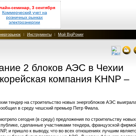
лайн-семинар, 3 сентября
Коммерческий учет на
розничных рынках
электроэнергии
нергорынок
Инструменты
Мой BigPower
ание 2 блоков АЭС в Чехии
корейская компания KHNP –
ии тендер на строительство новых энергоблоков АЭС выиграл
ообщил в среду чешский премьер Петр Фиала.
мотрело сегодня (в среду) предложения по строительству новых
спублике, сделанные участниками тендера, французской фирмо
P, и пришло к выводу, что во всех отношениях лучшим являет