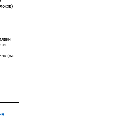
е
локов)
аявки
ти.
ин» (на
ия