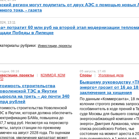
ский регион могут подпитать от двух АЭС с помощью новых
ного тока, - газета
024, 13:11
а» потратит 60 млн руб на второй этап модернизации теплом
щади Победы в Липецке
материалы рубрики:
Инвестиции, проекты
годня, 08:16
05 августа, 17:46
нвестиции, проекты
|
КОММОД, КОМ
Споры
|
Уголовные дела
ГО
Бывшему руководству «Т
тоимость строительства
энерго» грозит от 16 до 18
оволенской ТЭС в Якутии
заключения за хищения
ыросла на треть – до почти 340
По данным «Коммерсанта», 18 л
лрд рублей
колонии строгого режима запрос
тоимость строительства Новоленской
гособвинитель в ходе прений в Т
ЭС в Якутии, которая должна обеспечить
суде Москвы для бывшего совла
лектрификацию БАМа, повышена до
энергоснабжающей компании «
37,7 млрд руб. Несмотря на пересмотр
энерго» Дмитрия Аржанова, чле
меты, запуск станции по-прежнему
списка российского Forbes, чье
амечен на август 2028 года. По оценкам
состояние на момент ареста в 2
кспертов, увеличение капзатрат может
году оценивалось в 1 млрд долл.