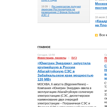
2040-х годов
Москов
16:09
|
Росэнергоатом получил
постоян
лицензии Ростехнадзора на
размещение 2 блоков Кольской
АЭС-2
16 июля 2
«Квадр
на Пло
Все 
ГЛАВНОЕ
Сегодня, 13:50
Се
Инвестиции, проекты
|
ВИЭ
И
Н
«Юнигрин Энерджи» запустила
С
крупнейшую в России
Н
Абагайтуйскую СЭС в
в
Забайкальском крае мощностью
м
120 МВт
С
МОСКВА, 6 августа (BigpowerNews) –
Т
Компания «Юнигрин Энерджи» ввела в
э
эксплуатацию Абагайтуйскую солнечную
3
электростанцию (СЭС, диспетчерское
с
наименование двух очередей
н
электростанции – Пограничная СЭС и
э