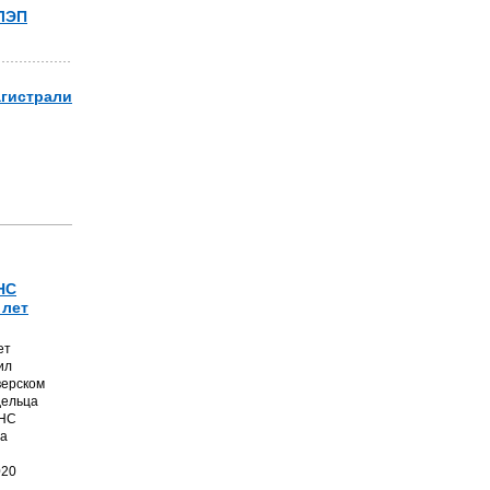
 ЛЭП
агистрали
НС
 лет
ет
ил
верском
дельца
ТНС
на
020