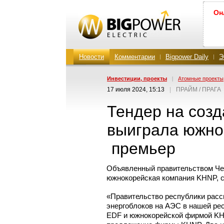
Он
Новости
Комментарии
Bigpower Daily
Э
Инвестиции, проекты
|
Атомные проекты
17 июля 2024, 15:13
|
ПРАЙМ / ПРАГА
Тендер на созд
выиграла южно
премьер
Объявленный правительством Чех
южнокорейская компания KHNP, с
«Правительство республики расс
энергоблоков на АЭС в нашей ре
EDF и южнокорейской фирмой KHN