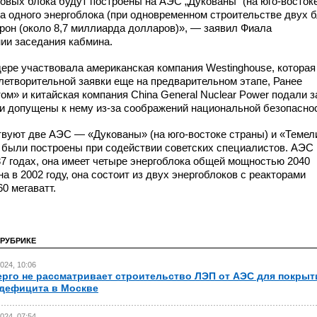
вых блока будут построены на АЭС „Дукованы“ (на
юго-восток
а одного энергоблока (при одновременном строительстве двух б
рон (около 8,7 миллиарда долларов)», — заявил Фиала
ии заседания кабмина.
ре участвовала американская компания Westinghouse, которая
етворительной заявки еще на предварительном этапе, Ранее
ом» и китайская компания China General Nuclear Power подали з
ли допущены к нему
из-за
соображений национальной безопаснос
ствуют две АЭС — «Дукованы» (на
юго-востоке
страны) и «Темел
 были построены при содействии советских специалистов. АЭС
7 годах, она имеет четыре энергоблока общей мощностью 2040
 в 2002 году, она состоит из двух энергоблоков с реакторами
0 мегаватт.
 РУБРИКЕ
024, 10:06
рго не рассматривает строительство ЛЭП от АЭС для покрыт
дефицита в Москве
024, 07:54