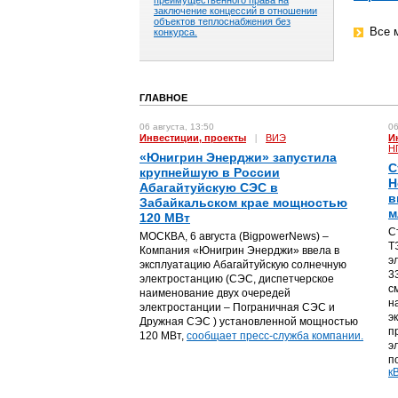
преимущественного права на
заключение концессий в отношении
объектов теплоснабжения без
Все 
конкурса.
ГЛАВНОЕ
06 августа, 13:50
06
Инвестиции, проекты
|
ВИЭ
И
Н
«Юнигрин Энерджи» запустила
С
крупнейшую в России
Н
Абагайтуйскую СЭС в
в
Забайкальском крае мощностью
м
120 МВт
С
МОСКВА, 6 августа (BigpowerNews) –
Т
Компания «Юнигрин Энерджи» ввела в
э
эксплуатацию Абагайтуйскую солнечную
3
электростанцию (СЭС, диспетчерское
с
наименование двух очередей
н
электростанции – Пограничная СЭС и
э
Дружная СЭС ) установленной мощностью
п
120 МВт,
сообщает пресс-служба компании.
э
п
кВ