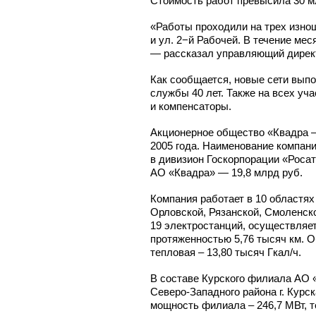
Стоимость работ превысила 30 м
«Работы проходили на трех изнош
и ул. 2−й Рабочей. В течение м
— рассказал управляющий директ
Как сообщается, новые сети выпо
службы 40 лет. Также на всех у
и компенсаторы.
Акционерное общество «Квадра –
2005 года. Наименование компани
в дивизион Госкорпорации «Рос
АО «Квадра» — 19,8 млрд руб.
Компания работает в 10 областя
Орловской, Рязанской, Смоленско
19 электростанций, осуществляе
протяженностью 5,76 тысяч км. 
тепловая – 13,80 тысяч Гкал/ч.
В составе Курского филиала АО 
Северо-Западного
района г. Курс
мощность филиала – 246,7 МВт, те