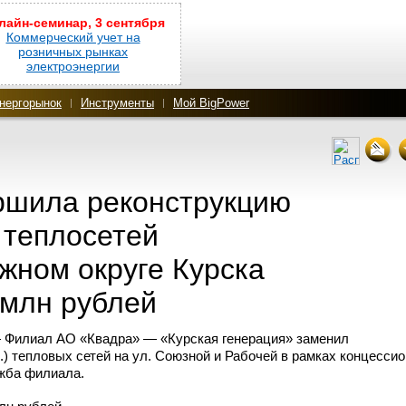
лайн-семинар, 3 сентября
Коммерческий учет на
розничных рынках
электроэнергии
нергорынок
Инструменты
Мой BigPower
ршила реконструкцию
 теплосетей
жном округе Курска
 млн рублей
— Филиал АО «Квадра» — «Курская генерация» заменил
.) тепловых сетей на ул. Союзной и Рабочей в рамках концессио
жба
филиала.