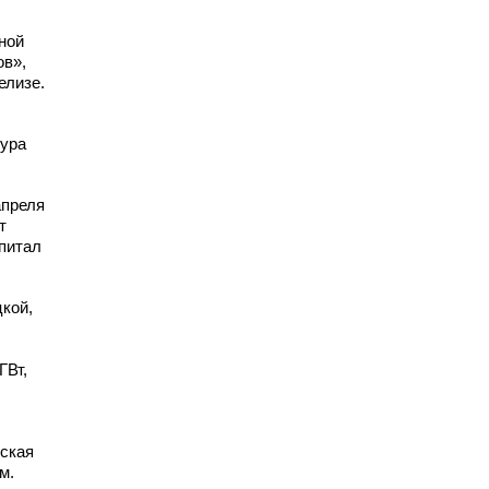
ной
ов»,
елизе.
тура
апреля
т
питал
кой,
ГВт,
еская
м.