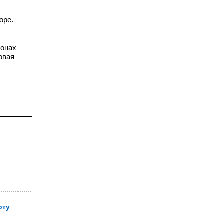
оре.
,
ионах
овая –
оту