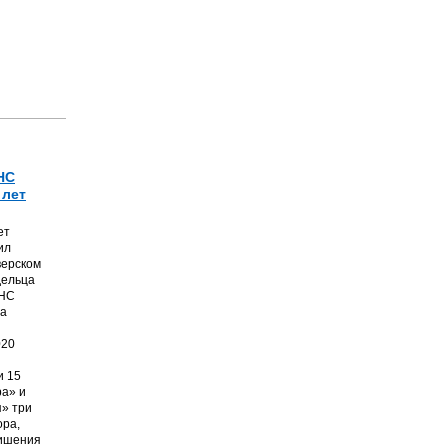
НС
 лет
ет
ил
верском
дельца
ТНС
на
020
и 15
а» и
» три
ора,
лишения