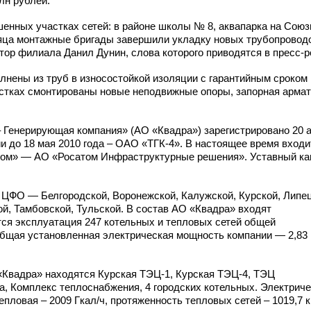
лн рублей.
енных участках сетей: в районе школы № 8, аквапарка на Союз
есяца монтажные бригады завершили укладку новых трубопровод
ор филиала Данил Дунин, слова которого приводятся в пресс-р
лнены из труб в износостойкой изоляции с гарантийным сроком
частках смонтированы новые неподвижные опоры, запорная арма
 Генерирующая компания» (АО «Квадра») зарегистрировано 20 
и до 18 мая 2010 года – ОАО
«ТГК-4».
В настоящее время входи
атом» — АО «Росатом Инфраструктурные решения». Уставный ка
х ЦФО — Белгородской, Воронежской, Калужской, Курской, Липец
й, Тамбовской, Тульской. В состав АО «Квадра» входят
тся эксплуатация 247 котельных и тепловых сетей общей
Общая установленная электрическая мощность компании — 2,83 
«Квадра» находятся Курская
ТЭЦ-1,
Курская
ТЭЦ-4,
ТЭЦ
ка, Комплекс теплоснабжения, 4 городских котельных. Электрич
пловая – 2009 Гкал/ч, протяженность тепловых сетей – 1019,7 к