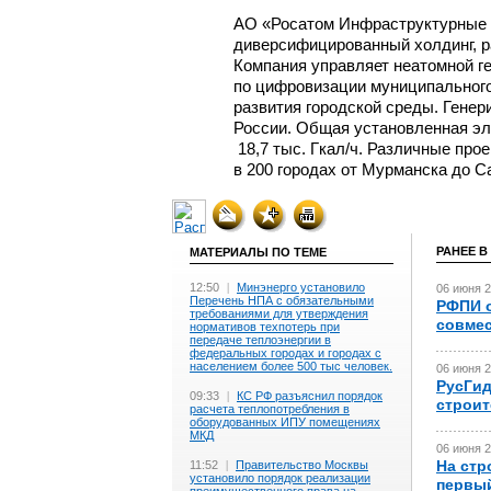
АО «Росатом Инфраструктурные 
диверсифицированный холдинг, р
Компания управляет неатомной г
по цифровизации муниципального
развития городской среды. Гене
России. Общая установленная эле
18,7 тыс. Гкал/ч. Различные пр
в 200 городах от Мурманска до С
РАНЕЕ В
МАТЕРИАЛЫ ПО ТЕМЕ
12:50
|
Минэнерго установило
06 июня 2
Перечень НПА с обязательными
РФПИ о
требованиями для утверждения
совмес
нормативов техпотерь при
передаче теплоэнергии в
федеральных городах и городах с
населением более 500 тыс человек.
06 июня 2
РусГид
09:33
|
КС РФ разъяснил порядок
строит
расчета теплопотребления в
оборудованных ИПУ помещениях
МКД
06 июня 2
На стр
11:52
|
Правительство Москвы
установило порядок реализации
первый