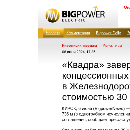
Он
Новости
Комментарии
Bigpower Daily
Э
Инвестиции, проекты
|
Рынок тепла
06 июня 2024, 17:35
«Квадра» заве
концессионных
в Железнодоро
стоимостью 30
КУРСК, 6 июня (BigpowerNews) 
736 м (в однотрубном исчислении
соглашения, сообщает
пресс-слу