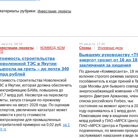
материалы рубрики:
Инвестиции, проекты
 августа, 08:16
05 августа, 17:46
нвестиции, проекты
|
КОММОД, КОМ
Споры
|
Уголовные дела
ГО
Бывшему руководству «Т
тоимость строительства
энерго» грозит от 16 до 18
оволенской ТЭС в Якутии
заключения за хищения
ыросла на треть – до почти 340
По данным «Коммерсанта», 18 л
лрд рублей
колонии строгого режима запрос
тоимость строительства Новоленской
гособвинитель в ходе прений в Т
ЭС в Якутии, которая должна обеспечить
суде Москвы для бывшего совла
лектрификацию БАМа, повышена до
энергоснабжающей компании «
37,7 млрд руб. Несмотря на пересмотр
энерго» Дмитрия Аржанова, чле
меты, запуск станции по-прежнему
списка российского Forbes, чье
амечен на август 2028 года. По оценкам
состояние на момент ареста в 2
кспертов, увеличение капзатрат может
году оценивалось в 1 млрд долл.
ривести к росту стоимости
Помогавшие ему в хищении почт
лектроэнергии для промышленных
млрд рублей у ПАО «МРСК Центр
отребителей примерно на 0,02 руб.
за 1
ПАО «МРСК Центра и Приволжья
т·ч.
подчиненных, по мнению прокур
заслуживают наказания в виде 