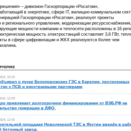
решения» – дивизион Госкорпорации «Росатом»,
аботающий в энергетике, сфере IT,
жилищно-коммунальном
сект
енерацией Госкорпорации «Росатом», реализует проекты
 и регионального управления, модернизации ресурсоснабжения
рирующие мощности компании и теплосети расположены в 16 рег
ктрическая мощность электростанций составляет 3,6 ГВт, тепл
оекты в сфере цифровизации и ЖКХ реализуются более чем
ахалина.
 РУБРИКЕ
024, 16:15
бъявил о пуске Белопорожских ГЭС в Карелии, построенных
тно с ПСБ и иностранными партнерами
024, 12:43
ро привлекает долгосрочное финансирование от ВЭБ.РФ на
ельство генерации в ДФО.
024, 12:42
оительной площадке Новоленской ТЭС в Якутии введён в раб
 бетонный завод.