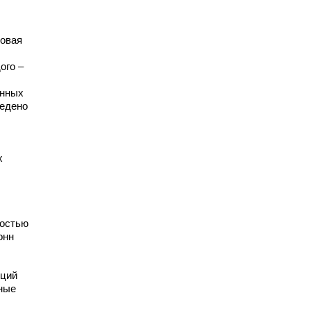
мовая
ого –
анных
ведено
х
ностью
онн
нций
ные