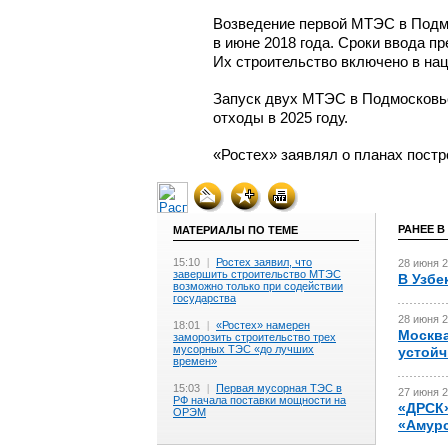
Возведение первой МТЭС в Подмо
в июне 2018 года. Сроки ввода п
Их строительство включено в нац
Запуск двух МТЭС в Подмосковье
отходы в 2025 году.
«Ростех» заявлял о планах постр
РАНЕЕ В
МАТЕРИАЛЫ ПО ТЕМЕ
15:10
|
Ростех заявил, что
28 июня 2
завершить строительство МТЭС
В Узбе
возможно только при содействии
государства
28 июня 2
18:01
|
«Ростех» намерен
Москва
заморозить строительство трех
мусорных ТЭС «до лучших
устойч
времен»
15:03
|
Первая мусорная ТЭС в
27 июня 2
РФ начала поставки мощности на
«ДРСК»
ОРЭМ
«Амурс