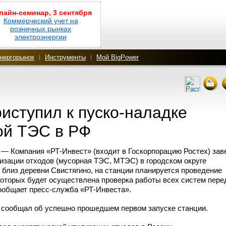
лайн-семинар, 3 сентября
Коммерческий учет на
розничных рынках
электроэнергии
нергорынок
Инструменты
Мой BigPower
иступил
к пуско-наладке
ой ТЭС в РФ
) — Компания
«РТ-Инвест»
(входит в Госкорпорацию Ростех) за
изации отходов (мусорная ТЭС, МТЭС) в городском округе
 близ деревни Свистягино, на станции планируется проведение
которых будет осуществлена проверка работы всех систем пере
сообщает
пресс-служба
«РТ-Инвеста».
сообщал об успешно прошедшем первом запуске станции.