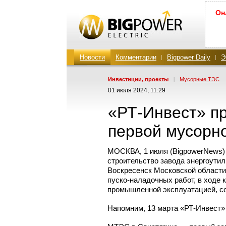
Он
Новости
Комментарии
Bigpower Daily
Э
Инвестиции, проекты
|
Мусорные ТЭС
01 июля 2024, 11:29
«РТ-Инвест»
пр
первой мусорн
МОСКВА, 1 июля (BigpowerNews
строительство завода энергоутил
Воскресенск Московской области
пуско-наладочных
работ, в ходе 
промышленной эксплуатацией, 
Напомним, 13 марта
«РТ-Инвест»