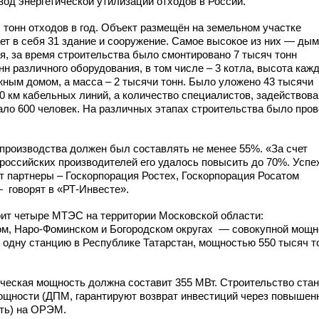
од энергетической утилизации отходов в России.
 тонн отходов в год. Объект размещён на земельном участке
ет в себя 31 здание и сооружение. Самое высокое из них — ды
ся, за время строительства было смонтировано 7 тысяч тонн
н различного оборудования, в том числе – 3 котла, высота кажд
жным домом, а масса – 2 тысячи тонн. Было уложено 43 тысячи
0 км кабельных линий, а количество специалистов, задействов
ло 600 человек. На различных этапах строительства было про
производства должен был составлять не менее 55%. «За счет
российских производителей его удалось повысить до 70%. Успе
т партнеры – Госкорпорация Ростех, Госкорпорация Росатом
 говорят в «РТ-Инвесте».
ит четыре МТЭС на территории Московской области:
ом,
Наро-Фоминском
и Богородском округах — совокупной мощ
ще одну станцию в Республике Татарстан, мощностью 550 тысяч т
ческая мощность должна составит 355 МВт. Строительство ста
мощности (ДПМ, гарантируют возврат инвестиций через повышен
ть) на ОРЭМ.