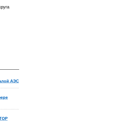
круга
малой АЭС
фере
 ТОР