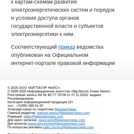
к картам-схемам
развития
электроэнергетических систем и порядок
и условия доступа органов
государственной власти и субъектов
электроэнергетики к ним.
Соответствующий
приказ
ведомства
опубликован на Официальном
интернет-портале
правовой информации
© 2026 ООО «БИГПАУЭР НЬЮС».
© 2009-2026 Информационное агентство «Big Electric Power News».
Реестровая запись ИА № ФС77-79736 от 27.11.2020г. выдано
Роскомнадзором.
Категория информационной продукции 16+
тел. : +7(495) 589-51-97.
Телеграм-канал по энергетике
BigpowerNews
Главный редактор:
maksim.popov@bigpowernews.com
Редакция:
editor@bigpowernews.com
Для пресс-релизов:
newsroom@bigpowernews.com
Для анонсов:
newsroom.events@bigpowernews.com
По вопросам рекламы:
sales.service@bigpowernews.com