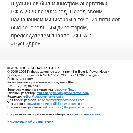
Шульгинов был министром энергетики
РФ с 2020 по 2024 год. Перед своим
назначением министром в течение пяти лет
был генеральным директором,
председателем правления ПАО
«РусГидро».
© 2026 ООО «БИГПАУЭР НЬЮС».
© 2009-2026 Информационное агентство «Big Electric Power News».
Реестровая запись ИА № ФС77-79736 от 27.11.2020г. выдано
Роскомнадзором.
Категория информационной продукции 16+
тел. : +7(495) 589-51-97.
Телеграм-канал по энергетике
BigpowerNews
Главный редактор:
maksim.popov@bigpowernews.com
Редакция:
editor@bigpowernews.com
Для пресс-релизов:
newsroom@bigpowernews.com
Для анонсов:
newsroom.events@bigpowernews.com
По вопросам рекламы:
sales.service@bigpowernews.com
Подписка на информационные обзоры по
электроэнергетике
.
Информация об ограничениях