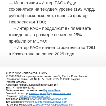
— Инвестиции «Интер РАО» будут
сохраняться на текущем уровне (193 млрд.
рублей) несколько лет, главный фактор —
Новоленская ТЭС;
— «Интер РАО» продолжит выплачивать
дивиденды в размере не менее 25%
прибыли от МСФО;
— «Интер РАО» начнет строительство ТЭЦ
в Казахстане не ранее 2025 года.
© 2026 ООО «БИГПАУЭР НЬЮС».
© 2009-2026 Информационное агентство «Big Electric Power News».
Реестровая запись ИА № ФС77-79736 от 27.11.2020г. выдано
Роскомнадзором.
Категория информационной продукции 16+
тел. : +7(495) 589-51-97.
Телеграм-канал по энергетике
BigpowerNews
Главный редактор:
maksim.popov@bigpowernews.com
Редакция:
editor@bigpowernews.com
Для пресс-релизов:
newsroom@bigpowernews.com
Для анонсов:
newsroom.events@bigpowernews.com
По вопросам рекламы:
sales.service@bigpowernews.com