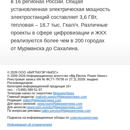
в 16 регионах России. Общая
установленная электрическая мощность
электростанций составляет 3,6 ГВт,
тепловая – 18,7 тыс. Гкал/ч. Различные
проекты в сфере цифровизации и ЖКХ
реализуются более чем в 200 городах
от Мурманска до Сахалина.
© 2026 ООО «БИГПАУЭР НЬЮС».
© 2009-2026 Информационное агентство «Big Electric Power News».
Реестровая запись ИА № ФС77-79736 от 27.11.2020г. выдано
Роскомнадзором.
Категория информационной продукции 16+
тел. : +7(495) 589-51-97.
Телеграм-канал по энергетике
BigpowerNews
Главный редактор:
maksim.popov@bigpowernews.com
Редакция:
editor@bigpowernews.com
Для пресс-релизов:
newsroom@bigpowernews.com
Для анонсов:
newsroom.events@bigpowernews.com
По вопросам рекламы:
sales.service@bigpowernews.com
Подписка на информационные обзоры по
электроэнергетике
.
Информация об ограничениях