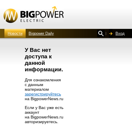
Новости
Bigpower Daily
Вход
У Вас нет
доступа к
данной
информации.
Для ознакомления
с данным
материалом
зарегистрируйтесь
на BigpowerNews.ru
Если у Вас уже есть
аккаунт
на BigpowerNews.ru
авторизируетесь.