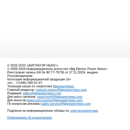
© 2026 ООО «БИГПАУЭР НЬЮС».
© 2009-2026 Информационное агентство «Big Electric Power News».
Реестровая запись ИА № ФС77-79736 от 27.11.2020г. выдано
Роскомнадзором.
Категория информационной продукции 16+
тел. : +7(495) 589-51-97.
Телеграм-канал по энергетике
BigpowerNews
Главный редактор:
maksim.popov@bigpowernews.com
Редакция:
editor@bigpowernews.com
Для пресс-релизов:
newsroom@bigpowernews.com
Для анонсов:
newsroom.events@bigpowernews.com
По вопросам рекламы:
sales.service@bigpowernews.com
Подписка на информационные обзоры по
электроэнергетике
.
Информация об ограничениях