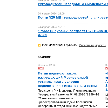
25 апреля 2024, 13:34
Руководители «Квадры» и Смоленской о
24 апреля 2024, 16:08
Почти 520 МВт генмощностей планируетс
24 апреля 2024, 15:37
"Россети Кубань" построят ПС 110/35/1
А-289
Все материалы рубрики:
Инвестиции, проекты
ГЛАВНОЕ
Сегодня, 12:14
06
Сети
И
Путин подписал закон,
«
разрешающий Москве самой
к
устанавливать условия
А
подключения к инженерным сетям
З
1
Президент РФ Владимир Путин подписал
Федеральный закон от 04.08.2026 N 299–ФЗ
М
"О внесении изменений в
К
Градостроительный кодекс Российской
э
Федерации и отдельные законодательные
э