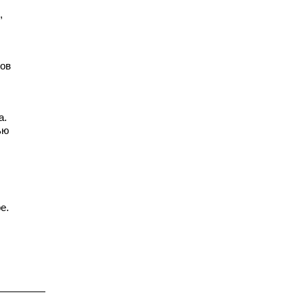
,
ров
а.
ью
е.