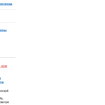
региона
ассы
, КОМ
и
чти
енской
Ма,
смотря