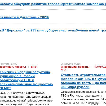
бласти обсудили развитие теплоэнергетического комплекса 
я ввести в Дагестане к 2029г
0 кВ "Дорожная" за 295 млн руб для энергоснабжения новой тр
 августа, 13:50
06 августа, 08:16
нвестиции, проекты
|
ВИЭ
Инвестиции, проекты
|
КОММОД
НГО
Юнигрин Энерджи» запустила
Стоимость строительства
рупнейшую в России
Новоленской ТЭС в Якути
багайтуйскую СЭС в
выросла на треть – до по
абайкальском крае мощностью
340 млрд рублей
20 МВт
Стоимость строительства Новол
ОСКВА, 6 августа (BigpowerNews) –
ТЭС в Якутии, которая должна
омпания «Юнигрин Энерджи» ввела в
обеспечить электрификацию БА
ксплуатацию Абагайтуйскую солнечную
повышена до 337,7 млрд руб. Не
лектростанцию (СЭС, диспетчерское