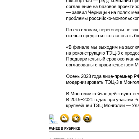
(экспортная — ред.) компания п
соглашение на базовое проектиро
— заявил Черницын на полях ме
проблемы
российско-монгольског
По его словам, переговоры по за
осенью предстоит согласовать бю
«В финале мы выходим на заклю
на реконструкцию
ТЭЦ-3
с предос
Предварительный срок окончания 
согласованы с правительством 
Осень 2023 года
вице-премьер
РФ
модернизировать
ТЭЦ-3
в Монголи
В Монголии сейчас действуют се
В 2015−2021 годах при участии 
крупнейшей ТЭЦ Монголии —
Ул
РАНЕЕ В РУБРИКЕ