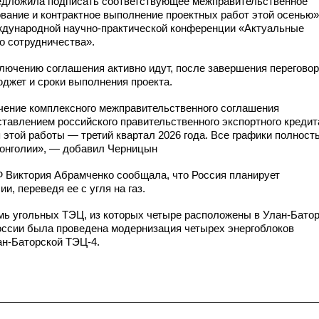
редложила подписать соответствующее межправительственное
вание и контрактное выполнение проектных работ этой осенью»
ждународной
научно-практической
конференции «Актуальные
о
сотрудничества».
ключению соглашения активно идут, после завершения перегово
джет и сроки выполнения проекта.
чение комплексного межправительственного соглашения
тавлением российского правительственного экспортного кредит
этой работы — третий квартал 2026 года. Все графики полност
Монголии», — добавил Черницын
 Виктория Абрамченко сообщала, что Россия планирует
и, переведя ее с угля на газ.
мь угольных ТЭЦ, из которых четыре расположены
в Улан-Батор
России была проведена модернизация четырех энергоблоков
ан-Баторской
ТЭЦ-4.