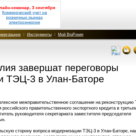
лайн-семинар, 3 сентября
Коммерческий учет на
розничных рынках
электроэнергии
нергорынок
Инструменты
Мой BigPower
олия завершат переговоры
ии
ТЭЦ-3
в Улан-Баторе
плексное межправительственное соглашение на реконструкцию
 российского правительственного экспортного кредита в третье
ститель руководителя секретариата заместителя председателя
ын.
льскую сторону вопроса модернизации
ТЭЦ-3
в Улан-Баторе,
на