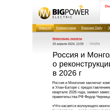
Он
Новости
Комментарии
Bigpower Daily
Э
Инвестиции, проекты
25 апреля 2024, 13:55
|
ПРАЙМ
Россия и Монг
о реконструкц
в 2026 г
Россия и Монголия заключат ком
в Улан-Баторе
с предоставлением
квартале 2026 года, заявил заме
правительства РФ Федор Черниц
«Что касается волнующего монго