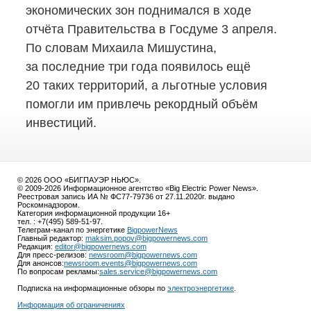
экономических зон поднимался в ходе
отчёта Правительства в Госдуме 3 апреля.
По словам Михаила Мишустина,
за последние три года появилось ещё
20 таких территорий, а льготные условия
помогли им привлечь рекордный объём
инвестиций.
© 2026 ООО «БИГПАУЭР НЬЮС».
© 2009-2026 Информационное агентство «Big Electric Power News».
Реестровая запись ИА № ФС77-79736 от 27.11.2020г. выдано
Роскомнадзором.
Категория информационной продукции 16+
тел. : +7(495) 589-51-97.
Телеграм-канал по энергетике
BigpowerNews
Главный редактор:
maksim.popov@bigpowernews.com
Редакция:
editor@bigpowernews.com
Для пресс-релизов:
newsroom@bigpowernews.com
Для анонсов:
newsroom.events@bigpowernews.com
По вопросам рекламы:
sales.service@bigpowernews.com
Подписка на информационные обзоры по
электроэнергетике
.
Информация об ограничениях