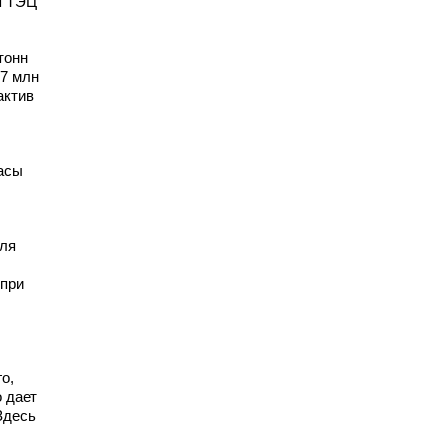
я ТЭЦ
тонн
,7 млн
актив
пасы
гля
 при
о,
 дает
Здесь