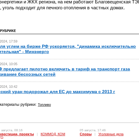
энергетики и ЖКХ региона, на нем работают Благовещенская Т
, уголь подходит для печного отопления в частных домах.
 РУБРИКЕ
2024, 17:59
ля углем на бирже РФ ускоряется, "динамика исключительно
тельная" - Минэнерго
2024, 10:05
 предлагает пилотно включить в тариф на транспорт газа
ивание бесхозных сетей
2024, 10:42
ский уран подорожал для ЕС до максимума с 2013 г
материалы рубрики:
Топливо
 августа, 08:16
05 августа, 17:46
нвестиции, проекты
|
КОММОД, КОМ
Споры
|
Уголовные дела
ГО