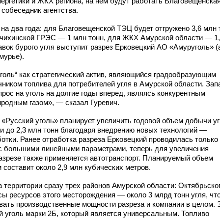
ергетики и ЖКХ региона, на нем будут работать Благовещенска
собеседник агентства.
 на два года: для Благовещенской ТЭЦ будет отгружено 3,6 млн 
айчихинской ГРЭС — 1 млн тонн, для ЖКХ Амурской области — 1
вок бурого угля выступит разрез Ерковецкий АО «Амуруголь» (
мурье).
голь“ как стратегический актив, являющийся градообразующим
чником топлива для потребителей угля в Амурской области. За
прос на уголь на долгие годы вперед, являясь конкурентным
иродным газом», — сказал Гуревич.
ду «Русский уголь» планирует увеличить годовой объем добычи у
и до 2,3 млн тонн благодаря внедрению новых технологий —
отки. Ранее отработка разреза Ерковецкий проводилась только
с большими линейными параметрами, теперь для увеличения
азрезе также применяется автотранспорт. Планируемый объем
составит около 2,9 млн кубических метров.
 территории сразу трех районов Амурской области: Октябрьског
сы ресурсов этого месторождения — около 3 млрд тонн угля, что
ать производственные мощности разреза и компании в целом. 
й уголь марки 2Б, который является универсальным. Топливо