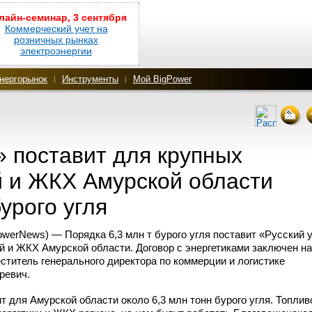
лайн-семинар, 3 сентября
Коммерческий учет на
розничных рынках
электроэнергии
нергорынок
Инструменты
Мой BigPower
» поставит для крупных
й и ЖКХ Амурской области
урого угля
erNews) — Порядка 6,3 млн т бурого угля поставит «Русский 
 и ЖКХ Амурской области. Договор с энергетиками заключен на
титель генерального директора по коммерции и логистике
ревич.
т для Амурской области около 6,3 млн тонн бурого угля. Топлив