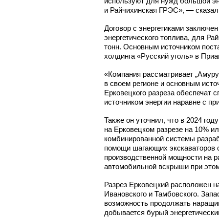
используют для нужд большой эн
и Райчихинская ГРЭС», — сказал 
Договор с энергетиками заключен
энергетического топлива, для Р
тонн. Основным источником поста
холдинга «Русский уголь» в Приа
«Компания рассматривает „Амуру
в своем регионе и основным исто
Ерковецкого разреза обеспечат с
источником энергии наравне с пр
Также он уточнил, что в 2024 го
на Ерковецком разрезе на 10% ил
комбинированной системы разраб
помощи шагающих экскаваторов 
производственной мощности на р
автомобильной вскрыши при этом 
Разрез Ерковецкий расположен на
Ивановского и Тамбовского. Запа
возможность продолжать наращив
добывается бурый энергетически