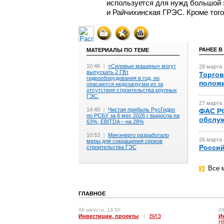
используется для нужд большой 
и Райчихинская ГРЭС. Кроме того
РАНЕЕ В
МАТЕРИАЛЫ ПО ТЕМЕ
10:46
|
«Силовые машины» могут
28 марта 
выпускать 2 ГВт
Торгов
гидрооборудования в год, но
положи
опасаются недозагрузки из за
отсутствия строительства крупных
ГЭС.
27 марта 
14:40
|
Чистая прибыль РусГидро
ФАС РФ
по РСБУ за 6 мес 2026 г выросла на
обслуж
63%, EBITDA – на 28%
10:53
|
Минэнерго разработало
26 марта 
меры для сокращения сроков
Россий
строительства ГЭС
Все 
ГЛАВНОЕ
06 августа, 13:50
06
Инвестиции, проекты
|
ВИЭ
И
Н