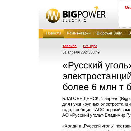
Он
Новости
Комментарии
Bigpower Daily
Э
Топливо
|
РусГидро
01 апреля 2024, 08:49
«Русский уголь
электростанци
более 6 млн т б
БЛАГОВЕЩЕНСК, 1 апреля (Bigpow
для нужд крупных электростанций
года, сообщил ТАСС первый замес
АО «Русский уголь» Владимир Гу
«Холдинг „Русский уголь“ постави