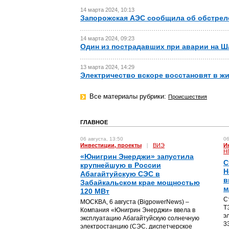
14 марта 2024, 10:13
Запорожская АЭС сообщила об обстреле
14 марта 2024, 09:23
Один из пострадавших при аварии на Ш
13 марта 2024, 14:29
Электричество вскоре восстановят в ж
Все материалы рубрики:
Проиcшествия
ГЛАВНОЕ
06 августа, 13:50
06
Инвестиции, проекты
|
ВИЭ
И
Н
«Юнигрин Энерджи» запустила
С
крупнейшую в России
Н
Абагайтуйскую СЭС в
в
Забайкальском крае мощностью
м
120 МВт
С
МОСКВА, 6 августа (BigpowerNews) –
Т
Компания «Юнигрин Энерджи» ввела в
э
эксплуатацию Абагайтуйскую солнечную
3
электростанцию (СЭС, диспетчерское