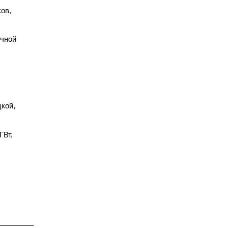
ов,
ичной
кой,
ГВт,