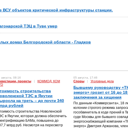
 ВСУ объектов критической инфраструктуры станции.
агонарской ТЭЦ в Туве умер
илых домах Белгородской области - Гладков
 августа, 08:16
05 августа, 17:46
нвестиции, проекты
|
КОММОД, КОМ
Споры
|
Уголовные дела
ГО
Бывшему руководству «Т
тоимость строительства
энерго» грозит от 16 до 18
оволенской ТЭС в Якутии
заключения за хищения
ыросла на треть – до почти 340
По данным «Коммерсанта», 18 л
лрд рублей
колонии строгого режима запрос
тоимость строительства Новоленской
гособвинитель в ходе прений в Т
ЭС в Якутии, которая должна обеспечить
суде Москвы для бывшего совла
лектрификацию БАМа, повышена до
энергоснабжающей компании «
37,7 млрд руб. Несмотря на пересмотр
энерго» Дмитрия Аржанова, чле