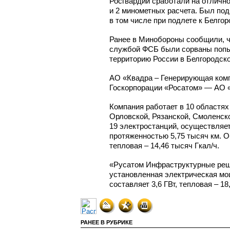
Росгвардии сработали на отличн
и 2 минометных расчета. Был под
в том числе при подлете к Белго
Ранее в Минобороны сообщили, ч
службой ФСБ были сорваны попыт
территорию России в Белгородско
АО «Квадра – Генерирующая комп
Госкорпорации «Росатом» — АО 
Компания работает в 10 областя
Орловской, Рязанской, Смоленско
19 электростанций, осуществляе
протяженностью 5,75 тысяч км. 
тепловая – 14,46 тысяч Гкал/ч.
«Русатом Инфраструктурные реш
установленная электрическая мо
составляет 3,6 ГВт, тепловая – 18,
РАНЕЕ В РУБРИКЕ