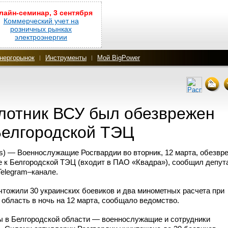
лайн-семинар, 3 сентября
Коммерческий учет на
розничных рынках
электроэнергии
нергорынок
Инструменты
Мой BigPower
лотник ВСУ был обезврежен
Белгородской ТЭЦ
) — Военнослужащие Росгвардии во вторник, 12 марта, обезвр
е к Белгородской ТЭЦ (входит в ПАО «Квадра»), сообщил депут
elegram–канале.
тожили 30 украинских боевиков и два минометных расчета при
область в ночь на 12 марта, сообщало ведомство.
ы в Белгородской области — военнослужащие и сотрудники