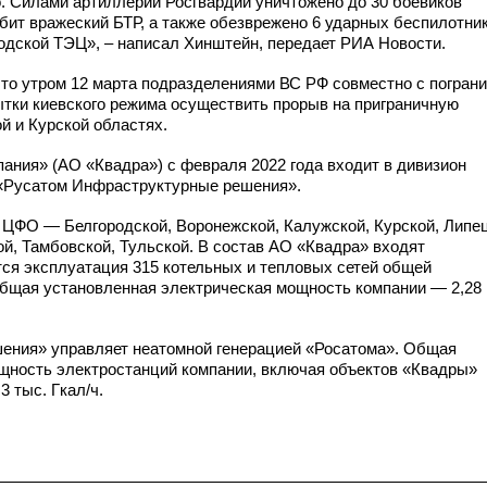
о. Силами артиллерии Росгвардии уничтожено до 30 боевиков
бит вражеский БТР, а также обезврежено 6 ударных беспилотник
родской ТЭЦ», – написал Хинштейн, передает РИА Новости.
то утром 12 марта подразделениями ВС РФ совместно с погран
ки киевского режима осуществить прорыв на приграничную
й и Курской областях.
ания» (АО «Квадра») с февраля 2022 года входит в дивизион
«Русатом Инфраструктурные решения».
х ЦФО — Белгородской, Воронежской, Калужской, Курской, Липец
й, Тамбовской, Тульской. В состав АО «Квадра» входят
тся эксплуатация 315 котельных и тепловых сетей общей
Общая установленная электрическая мощность компании — 2,28 
ения» управляет неатомной генерацией «Росатома». Общая
щность электростанций компании, включая объектов «Квадры»
3 тыс. Гкал/ч.