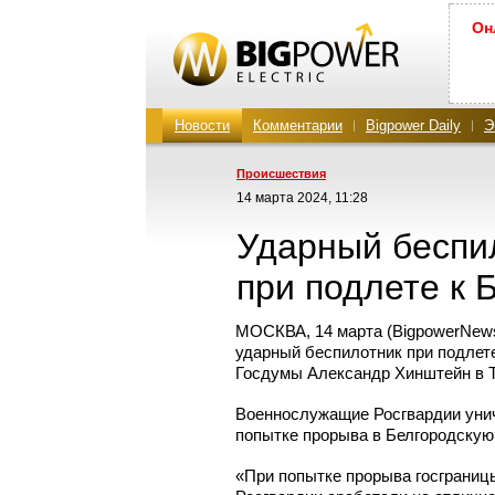
Он
Новости
Комментарии
Bigpower Daily
Э
Проиcшествия
14 марта 2024, 11:28
Ударный беспи
при подлете к 
МОСКВА, 14 марта (BigpowerNews
ударный беспилотник при подлет
Госдумы Александр Хинштейн в T
Военнослужащие Росгвардии унич
попытке прорыва в Белгородскую 
«При попытке прорыва госграниц