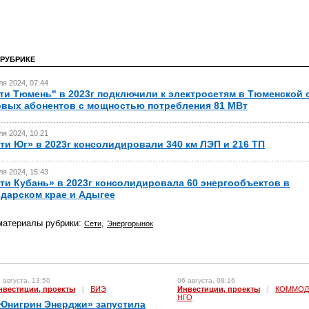
 РУБРИКЕ
я 2024, 07:44
ти Тюмень" в 2023г подключили к электросетям в Тюменской о
овых абонентов с мощностью потребления 81 МВт
я 2024, 10:21
ти Юг» в 2023г консолидировали 340 км ЛЭП и 216 ТП
я 2024, 15:43
ти Кубань» в 2023г консолидировала 60 энергообъектов в
дарском крае и Адыгее
материалы рубрики:
,
Сети
Энергорынок
 августа, 13:50
06 августа, 08:16
нвестиции, проекты
|
ВИЭ
Инвестиции, проекты
|
КОММОД
НГО
Юнигрин Энерджи» запустила