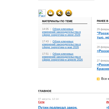
РАНЕЕ В
МАТЕРИАЛЫ ПО ТЕМЕ
14:05
|
Обзор ключевых
29 феврал
изменений законодательства в
"Россе
сфере энергетики в июне 2026
тыс. н
17:43
|
Обзор ключевых
изменений законодательства в
28 феврал
сфере энергетики в мае 2026
«Россе
17:51
|
Обзор ключевых
изменений законодательства в
сфере энергетики в апреле 2026
27 феврал
«Россе
Красно
Все 
ГЛАВНОЕ
07 августа, 12:14
06
Сети
И
Путин подписал закон,
«