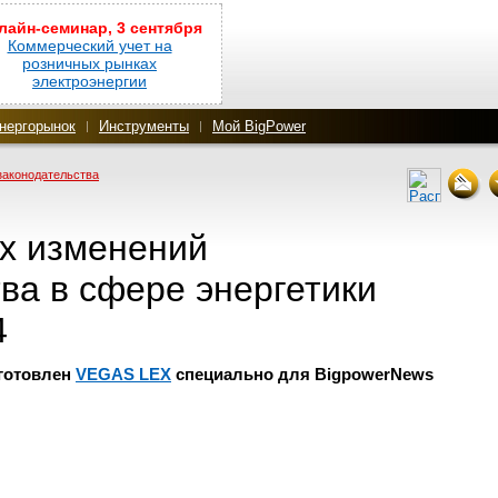
лайн-семинар, 3 сентября
Коммерческий учет на
розничных рынках
электроэнергии
нергорынок
Инструменты
Мой BigPower
законодательства
х изменений
ва в сфере энергетики
4
готовлен
VEGAS
LEX
специально для BigpowerNews