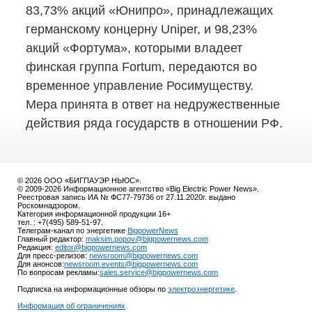
83,73% акций «Юнипро», принадлежащих
германскому концерну Uniper, и 98,23%
акций «Фортума», которыми владеет
финская группа Fortum, передаются во
временное управление Росимуществу.
Мера принята в ответ на недружественные
действия ряда государств в отношении РФ.
© 2026 ООО «БИГПАУЭР НЬЮС».
© 2009-2026 Информационное агентство «Big Electric Power News».
Реестровая запись ИА № ФС77-79736 от 27.11.2020г. выдано
Роскомнадзором.
Категория информационной продукции 16+
тел. : +7(495) 589-51-97.
Телеграм-канал по энергетике
BigpowerNews
Главный редактор:
maksim.popov@bigpowernews.com
Редакция:
editor@bigpowernews.com
Для пресс-релизов:
newsroom@bigpowernews.com
Для анонсов:
newsroom.events@bigpowernews.com
По вопросам рекламы:
sales.service@bigpowernews.com
Подписка на информационные обзоры по
электроэнергетике
.
Информация об ограничениях