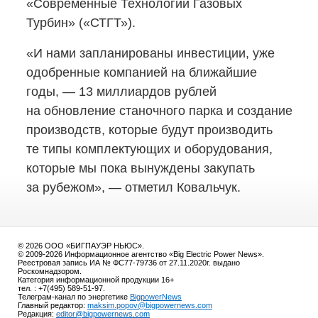
«Современные Технологии Газовых
Турбин» («СТГТ»).
«И нами запланированы инвестиции, уже
одобренные компанией на ближайшие
годы, — 13 миллиардов рублей
на обновление станочного парка и создание
производств, которые будут производить
те типы комплектующих и оборудования,
которые мы пока вынуждены закупать
за рубежом», — отметил Ковальчук.
© 2026 ООО «БИГПАУЭР НЬЮС».
© 2009-2026 Информационное агентство «Big Electric Power News».
Реестровая запись ИА № ФС77-79736 от 27.11.2020г. выдано
Роскомнадзором.
Категория информационной продукции 16+
тел. : +7(495) 589-51-97.
Телеграм-канал по энергетике
BigpowerNews
Главный редактор:
maksim.popov@bigpowernews.com
Редакция:
editor@bigpowernews.com