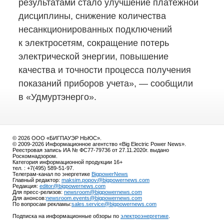
результатами стало улучшение платежной
дисциплины, снижение количества
несанкционированных подключений
к электросетям, сокращение потерь
электрической энергии, повышение
качества и точности процесса получения
показаний приборов учета», — сообщили
в «Удмуртэнерго».
© 2026 ООО «БИГПАУЭР НЬЮС».
© 2009-2026 Информационное агентство «Big Electric Power News».
Реестровая запись ИА № ФС77-79736 от 27.11.2020г. выдано
Роскомнадзором.
Категория информационной продукции 16+
тел. : +7(495) 589-51-97.
Телеграм-канал по энергетике
BigpowerNews
Главный редактор:
maksim.popov@bigpowernews.com
Редакция:
editor@bigpowernews.com
Для пресс-релизов:
newsroom@bigpowernews.com
Для анонсов:
newsroom.events@bigpowernews.com
По вопросам рекламы:
sales.service@bigpowernews.com
Подписка на информационные обзоры по
электроэнергетике
.