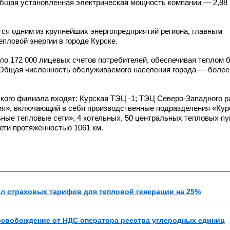
Общая установленная электрическая мощность компании — 2,88 
ся одним из крупнейших энергопредприятий региона, главным
пловой энергии в городе Курске.
ло 172 000 лицевых счетов потребителей, обеспечивая теплом 
 Общая численность обслуживаемого населения города — более
кого филиала входят: Курская ТЭЦ -
1;
ТЭЦ
Северо-Западного
р
я», включающий в себя производственные подразделения «Кур
ные тепловые сети», 4 котельных, 50 центральных тепловых пу
ети протяженностью 1061 км.
л страховых тарифов для тепловой генерации на 25%
свобождение от НДС оператора реестра углеродных единиц