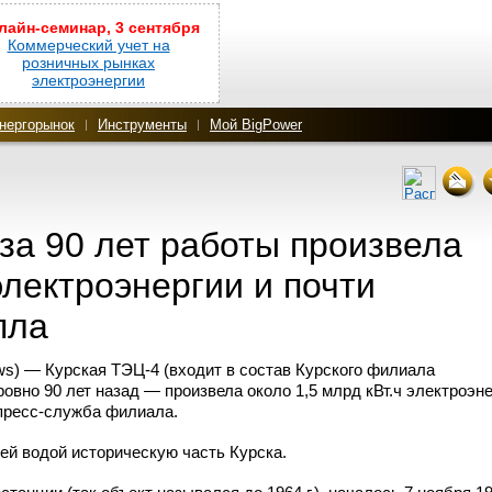
лайн-семинар, 3 сентября
Коммерческий учет на
розничных рынках
электроэнергии
нергорынок
Инструменты
Мой BigPower
за 90 лет работы произвела
электроэнергии и почти
пла
ws) — Курская
ТЭЦ-4
(входит в состав Курского филиала
ровно 90 лет назад — произвела около 1,5 млрд кВт.ч электроэн
пресс-служба
филиала.
ей водой историческую часть Курска.