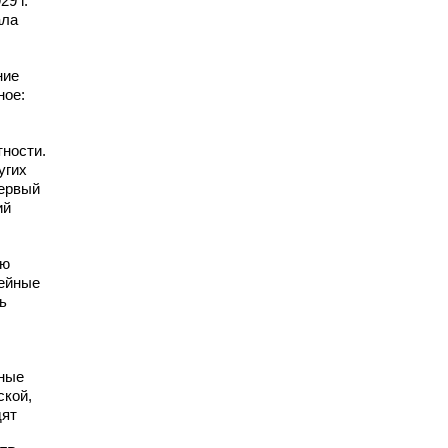
9 г.
ала
ние
ное:
тности.
угих
первый
ий
ую
рейные
ь
рные
ской,
дят