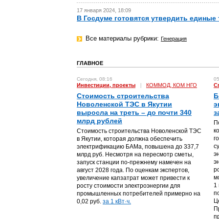
17 января 2024, 18:09
В Госдуме готовятся утвердить единые
Все материалы рубрики:
Генерация
ГЛАВНОЕ
Сегодня, 08:16
05
Инвестиции, проекты
|
КОММОД, КОМ НГО
С
Стоимость строительства
Б
Новоленской ТЭС в Якутии
э
выросла на треть – до почти 340
з
млрд рублей
П
к
Стоимость строительства Новоленской ТЭС
г
в Якутии, которая должна обеспечить
с
электрификацию БАМа, повышена до 337,7
э
млрд руб. Несмотря на пересмотр сметы,
э
запуск станции по-прежнему намечен на
р
август 2028 года. По оценкам экспертов,
м
увеличение капзатрат может привести к
1
росту стоимости электроэнергии для
п
промышленных потребителей примерно на
Ц
0,02 руб.
за 1 кВт·ч.
П
п