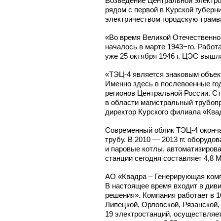
Возведение Центральной электрост
рядом с первой в Курской губерн
электричеством городскую трамв
«Во время Великой Отечественно
началось в марте 1943−го. Работ
уже 25 октября 1946 г. ЦЭС вышл
«ТЭЦ-4
является знаковым объекто
Именно здесь в послевоенные год
регионов Центральной России. Ст
в области магистральный трубоп
директор Курского филиала «Ква
Современный облик
ТЭЦ-4
оконча
трубу. В 2010 — 2013 гг. оборуд
и паровые котлы, автоматизиров
станции сегодня составляет 4,8 М
АО «Квадра – Генерирующая компа
В настоящее время входит в ди
решения». Компания работает в 
Липецкой, Орловской, Рязанской,
19 электростанций, осуществляе