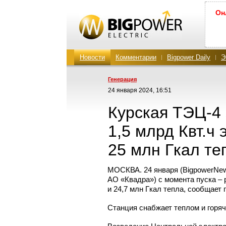
Он
Новости
Комментарии
Bigpower Daily
Э
Генерация
24 января 2024, 16:51
Курская
ТЭЦ-4
1,5 млрд Квт.ч 
25 млн Гкал те
МОСКВА. 24 января (BigpowerNe
АО «Квадра») c момента пуска – 
и 24,7 млн Гкал тепла, сообщает
Станция снабжает теплом и горяч