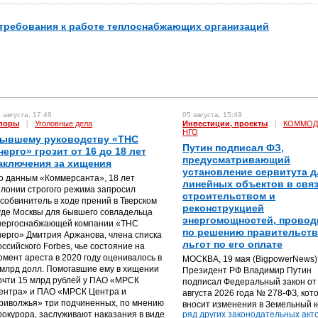
 требования к работе теплоснабжающих организаций
 августа, 17:46
05 августа, 15:49
поры
|
Уголовные дела
Инвестиции, проекты
|
КОММОД
НГО
ывшему руководству «ТНС
Путин подписал ФЗ,
нерго» грозит от 16 до 18 лет
предусматривающий
аключения за хищения
установление сервитута д
о данным «Коммерсанта», 18 лет
линейных объектов в связ
олонии строгого режима запросил
строительством и
особвинитель в ходе прений в Тверском
реконструкцией
уде Москвы для бывшего совладельца
энергомощностей, прово
нергоснабжающей компании «ТНС
по решению правительств
нерго» Дмитрия Аржанова, члена списка
льгот по его оплате
оссийского Forbes, чье состояние на
омент ареста в 2020 году оценивалось в
МОСКВА, 19 мая (BigpowerNews) 
 млрд долл. Помогавшие ему в хищении
Президент РФ Владимир Путин
очти 15 млрд рублей у ПАО «МРСК
подписал Федеральный закон от
ентра» и ПАО «МРСК Центра и
августа 2026 года № 278-ФЗ, кот
риволжья» три подчиненных, по мнению
вносит изменения в Земельный к
рокурора, заслуживают наказания в виде
ряд других законодательных акто