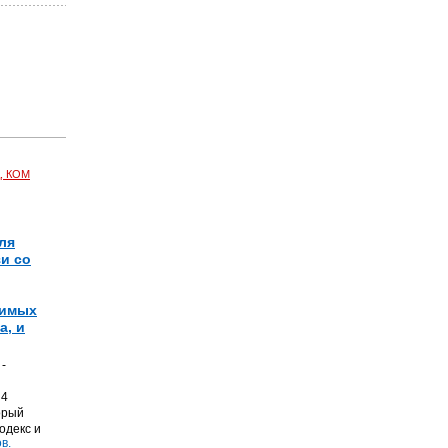
, КОМ
ля
и со
димых
а, и
-
 4
орый
одекс и
в.