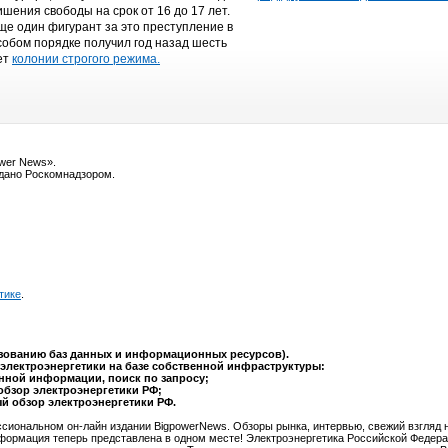
ишения свободы на срок от 16 до 17 лет.
ще один фигурант за это преступление в
собом порядке получил год назад шесть
ет
колонии строгого режима.
ower News».
ыдано Роскомнадзором.
тике
.
ьзованию баз данных и информационных ресурсов).
электроэнергетики на базе собственной инфраструктуры:
анной информации, поиск по запросу;
обзор электроэнергетики РФ;
ый обзор электроэнергетики РФ.
сиональном он-лайн издании BigpowerNews. Обзоры рынка, интервью, свежий взгляд 
формация теперь представлена в одном месте! Электроэнергетика Российской Федера