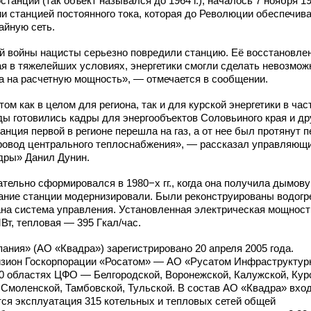
анции (так объект назывался до 1964 г.), началось 7 ноября 192
ии станцией постоянного тока, которая до Революции обеспечив
айную сеть.
й войны нацисты серьезно повредили станцию. Её восстановле
ая в тяжелейших условиях, энергетики смогли сделать невозмож
а на расчетную мощность», — отмечается в сообщении.
м как в целом для региона, так и для курской энергетики в час
ы готовились кадры для энергообъектов Соловьиного края и др
анция первой в регионе перешла на газ, а от нее был протянут 
ровод центрального теплоснабжения», — рассказал управляющ
дры» Данил Дунин.
тельно сформировался в 1980−х гг., когда она получила дымов
ование станции модернизировали. Были реконструированы водог
ана система управления. Установленная электрическая мощност
Вт, тепловая — 395 Гкал/час.
ния» (АО «Квадра») зарегистрировано 20 апреля 2005 года.
визион Госкорпорации «Росатом» — АО «Русатом Инфраструкту
10 областях ЦФО — Белгородской, Воронежской, Калужской, Кур
 Смоленской, Тамбовской, Тульской. В состав АО «Квадра» вхо
тся эксплуатация 315 котельных и тепловых сетей общей