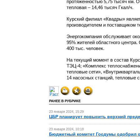
протяженностью 5,75 тысяч км. 
тепловая – 14,46 тысяч Гкал/ч.
Курский филиал «Квадры» являет
производителем и поставщиком те
Энергокомпания обслуживает око
95% жителей областного центра.
400 тыс. человек.
На текущий момент в состав Курс
ТЭЦ-4;
«Комплекс теплоснабжени
тепловые сети», «Внутрикварталь
14 насосных станций, тепловые с
РАНЕЕ В РУБРИКЕ
23 января 2024, 15:29
ЦБР планирует повысить верхний преде
23 января 2024, 10:18
Бюджетный комитет Госдумы одобрил о