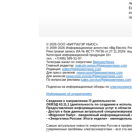
л
Е
о
л
© 2026 ООО «БИГПАУЭР НЬЮС».
© 2009-2026 Информационное агентство «Big Electric P
Реестровая запись ИА № ФС77-79736 от 27.11.2020г. в
Категория информационной продукции 16+
тел. : +7(495) 589-51-97.
Телеграм-канал по энергетике
BigpowerNews
Главный редактор:
maksim.popov@bigpowernews.com
Редакция:
editor@bigpowernews.com
Для пресс-релизов:
newsroom@bigpowernews.com
Для анонсов:
newsroom.events@bigpowernews.com
По вопросам рекламы:
sales.service@bigpowernews.com
Подписка на информационные обзоры по
электроэнерге
Информация об ограничениях
Сведения о направлении IT-деятельности:
ОКВЭД 63.11.1 (деятельность по созданию и испол
Предоставление информационных услуг в области 
- Доступ к базе данных актуальной специализиров
- «Bigpower Daily» - ежедневный информационный 
- «Энергетика России: Итоги недели» - еженедельн
Самые актуальные новости энергетики России в профес
современные проблемы электроэнергетики – вся эта ин