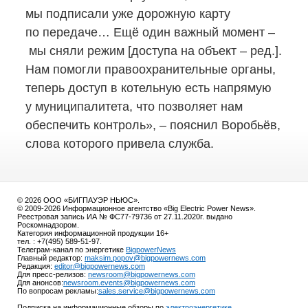
мы подписали уже дорожную карту
по передаче… Ещё один важный момент –
мы сняли режим [доступа на объект – ред.].
Нам помогли правоохранительные органы,
теперь доступ в котельную есть напрямую
у муниципалитета, что позволяет нам
обеспечить контроль», – пояснил Воробьёв,
слова которого привела служба.
© 2026 ООО «БИГПАУЭР НЬЮС».
© 2009-2026 Информационное агентство «Big Electric Power News».
Реестровая запись ИА № ФС77-79736 от 27.11.2020г. выдано
Роскомнадзором.
Категория информационной продукции 16+
тел. : +7(495) 589-51-97.
Телеграм-канал по энергетике
BigpowerNews
Главный редактор:
maksim.popov@bigpowernews.com
Редакция:
editor@bigpowernews.com
Для пресс-релизов:
newsroom@bigpowernews.com
Для анонсов:
newsroom.events@bigpowernews.com
По вопросам рекламы:
sales.service@bigpowernews.com
Подписка на информационные обзоры по
электроэнергетике
.