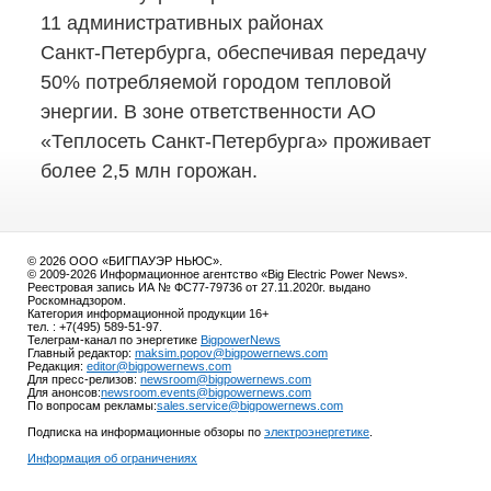
11 административных районах
Санкт-Петербурга,
обеспечивая передачу
50% потребляемой городом тепловой
энергии. В зоне ответственности АО
«Теплосеть
Санкт-Петербурга»
проживает
более 2,5 млн горожан.
© 2026 ООО «БИГПАУЭР НЬЮС».
© 2009-2026 Информационное агентство «Big Electric Power News».
Реестровая запись ИА № ФС77-79736 от 27.11.2020г. выдано
Роскомнадзором.
Категория информационной продукции 16+
тел. : +7(495) 589-51-97.
Телеграм-канал по энергетике
BigpowerNews
Главный редактор:
maksim.popov@bigpowernews.com
Редакция:
editor@bigpowernews.com
Для пресс-релизов:
newsroom@bigpowernews.com
Для анонсов:
newsroom.events@bigpowernews.com
По вопросам рекламы:
sales.service@bigpowernews.com
Подписка на информационные обзоры по
электроэнергетике
.
Информация об ограничениях