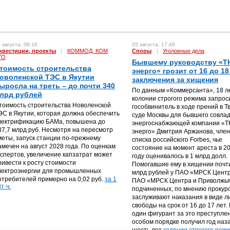
 августа, 08:16
05 августа, 17:46
нвестиции, проекты
|
КОММОД, КОМ
Споры
|
Уголовные дела
ГО
Бывшему руководству «Т
тоимость строительства
энерго» грозит от 16 до 18
оволенской ТЭС в Якутии
заключения за хищения
ыросла на треть – до почти 340
По данным «Коммерсанта», 18 л
лрд рублей
колонии строгого режима запрос
тоимость строительства Новоленской
гособвинитель в ходе прений в Т
ЭС в Якутии, которая должна обеспечить
суде Москвы для бывшего совла
лектрификацию БАМа, повышена до
энергоснабжающей компании «
37,7 млрд руб. Несмотря на пересмотр
энерго» Дмитрия Аржанова, чле
меты, запуск станции по-прежнему
списка российского Forbes, чье
амечен на август 2028 года. По оценкам
состояние на момент ареста в 2
кспертов, увеличение капзатрат может
году оценивалось в 1 млрд долл.
ривести к росту стоимости
Помогавшие ему в хищении почт
лектроэнергии для промышленных
млрд рублей у ПАО «МРСК Центр
отребителей примерно на 0,02 руб.
за 1
ПАО «МРСК Центра и Приволжья
т·ч.
подчиненных, по мнению прокур
заслуживают наказания в виде 
свободы на срок от 16 до 17 лет.
один фигурант за это преступле
особом порядке получил год наз