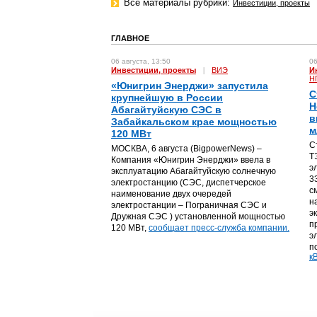
Все материалы рубрики:
Инвестиции, проекты
ГЛАВНОЕ
06 августа, 13:50
06
Инвестиции, проекты
|
ВИЭ
И
Н
«Юнигрин Энерджи» запустила
С
крупнейшую в России
Н
Абагайтуйскую СЭС в
в
Забайкальском крае мощностью
м
120 МВт
С
МОСКВА, 6 августа (BigpowerNews) –
Т
Компания «Юнигрин Энерджи» ввела в
э
эксплуатацию Абагайтуйскую солнечную
3
электростанцию (СЭС, диспетчерское
с
наименование двух очередей
н
электростанции – Пограничная СЭС и
э
Дружная СЭС ) установленной мощностью
п
120 МВт,
сообщает пресс-служба компании.
э
п
кВ