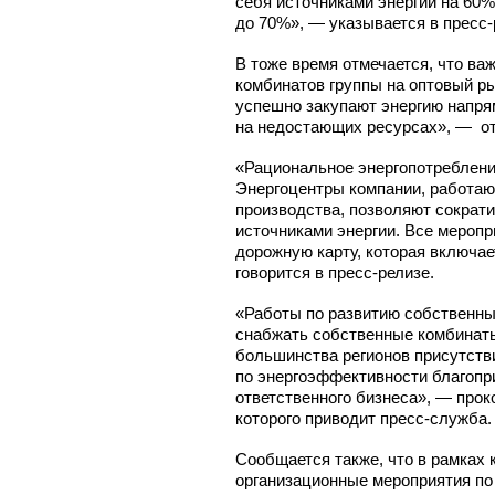
себя источниками энергии на 60%
до 70%», — указывается в пресс-
В тоже время отмечается, что ва
комбинатов группы на оптовый р
успешно закупают энергию напрям
на недостающих ресурсах», — от
«Рациональное энергопотреблени
Энергоцентры компании, работаю
производства, позволяют сократ
источниками энергии. Все мероп
дорожную карту, которая включае
говорится в пресс-релизе.
«Работы по развитию собственных
снабжать собственные комбинаты
большинства регионов присутстви
по энергоэффективности благопри
ответственного бизнеса», — про
которого приводит пресс-служба.
Сообщается также, что в рамках 
организационные мероприятия по