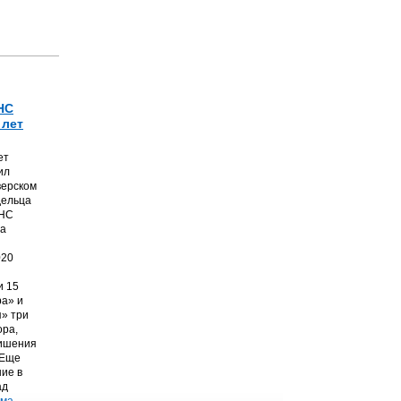
НС
 лет
ет
ил
верском
дельца
ТНС
на
020
и 15
а» и
» три
ора,
лишения
 Еще
ние в
ад