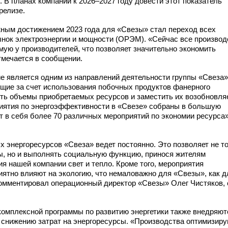
. В планах компании к 2026–2027 году довести этот показатель
релизе.
жным достижением 2023 года для «Свезы» стал переход всех
ынок электроэнергии и мощности (ОРЭМ). «Сейчас все производ
ую у производителей, что позволяет значительно экономить
мечается в сообщении.
е является одним из направлений деятельности группы «Свеза»
щие за счет использования побочных продуктов фанерного
ить объемы приобретаемых ресурсов и заместить их возобновл
риятия по энергоэффективности в «Свезе» собраны в большую
т в себя более 70 различных мероприятий по экономии ресурса
 энергоресурсов «Свеза» ведет постоянно. Это позволяет не т
, но и выполнять социальную функцию, принося жителям
я нашей компании свет и тепло. Кроме того, мероприятия
ятно влияют на экологию, что немаловажно для «Свезы», как д
комментировал операционный директор «Свезы» Олег Чистяков,
комплексной программы по развитию энергетики также внедряют
 снижению затрат на энергоресурсы. «Производства оптимизир