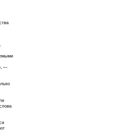
ства
.
яемыми
», —
олько
ля
 слова
ся
уют