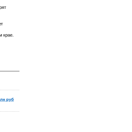
рят
ет
м крае.
лн руб