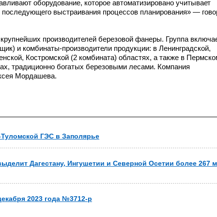
навливают оборудование, которое автоматизировано учитывает
 последующего выстраивания процессов планирования» — гово
з крупнейших производителей березовой фанеры. Группа включа
вщик)
и комбинаты-производители
продукции: в Ленинградской,
нской, Костромской (2 комбината) областях, а также в Пермско
ах, традиционно богатых березовыми лесами. Компания
ксея Мордашева.
-Туломской ГЭС в Заполярье
ыделит Дагестану, Ингушетии и Северной Осетии более 267 м
декабря 2023 года №3712-р