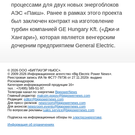
процессами для двух новых энергоблоков
АЭС «Пакш». Ранее в рамках этого проекта
был заключен контракт на изготовление
турбин компанией GE Hungary Kft.
(«Джи-и
Хангари»), которая является венгерским
дочерним предприятием General Electric.
© 2026 ООО «БИГПАУЭР НЬЮС».
© 2009-2026 Информационное агентство «Big Electric Power News».
Реестровая запись ИА № ФС77-79736 от 27.11.2020г. выдано
Роскомнадзором.
Категория информационной продукции 16+
тел. : +7(495) 589-51-97.
Телеграм-канал по энергетике
BigpowerNews
Главный редактор:
maksim.popov@bigpowernews.com
Редакция:
editor@bigpowernews.com
Для пресс-релизов:
newsroom@bigpowernews.com
Для анонсов:
newsroom.events@bigpowernews.com
По вопросам рекламы:
sales.service@bigpowernews.com
Подписка на информационные обзоры по
электроэнергетике
.
Информация об ограничениях