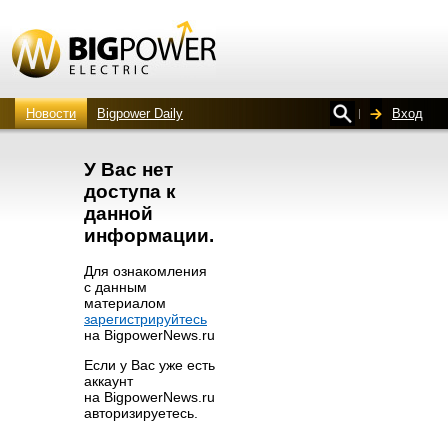
Новости
Bigpower Daily
Вход
У Вас нет
доступа к
данной
информации.
Для ознакомления
с данным
материалом
зарегистрируйтесь
на BigpowerNews.ru
Если у Вас уже есть
аккаунт
на BigpowerNews.ru
авторизируетесь.