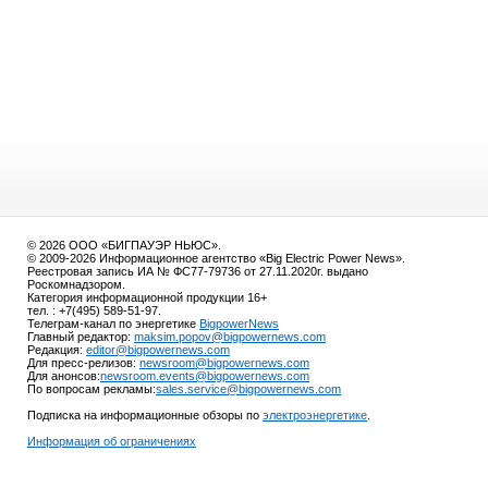
© 2026 ООО «БИГПАУЭР НЬЮС».
© 2009-2026 Информационное агентство «Big Electric Power News».
Реестровая запись ИА № ФС77-79736 от 27.11.2020г. выдано
Роскомнадзором.
Категория информационной продукции 16+
тел. : +7(495) 589-51-97.
Телеграм-канал по энергетике
BigpowerNews
Главный редактор:
maksim.popov@bigpowernews.com
Редакция:
editor@bigpowernews.com
Для пресс-релизов:
newsroom@bigpowernews.com
Для анонсов:
newsroom.events@bigpowernews.com
По вопросам рекламы:
sales.service@bigpowernews.com
Подписка на информационные обзоры по
электроэнергетике
.
Информация об ограничениях