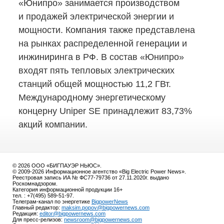
«Юнипро» занимается производством
и продажей электрической энергии и
мощности. Компания также представлена
на рынках распределенной генерации и
инжиниринга в РФ. В состав «Юнипро»
входят пять тепловых электрических
станций общей мощностью 11,2 ГВт.
Международному энергетическому
концерну Uniper SE принадлежит 83,73%
акций компании.
© 2026 ООО «БИГПАУЭР НЬЮС».
© 2009-2026 Информационное агентство «Big Electric Power News».
Реестровая запись ИА № ФС77-79736 от 27.11.2020г. выдано
Роскомнадзором.
Категория информационной продукции 16+
тел. : +7(495) 589-51-97.
Телеграм-канал по энергетике
BigpowerNews
Главный редактор:
maksim.popov@bigpowernews.com
Редакция:
editor@bigpowernews.com
Для пресс-релизов:
newsroom@bigpowernews.com