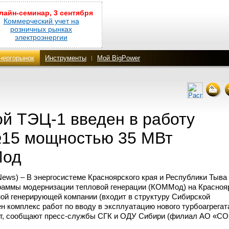
лайн-семинар, 3 сентября
Коммерческий учет на
розничных рынках
электроэнергии
нергорынок
Инструменты
Мой BigPower
ой
ТЭЦ-1
введен в работу
№15 мощностью 35 МВт
Мод
ws) – В энергосистеме Красноярского края и Республики Тыва
раммы модернизации тепловой генерации (КОММод) на Красноя
ой генерирующей компании (входит в структуру Сибирской
н комплекс работ по вводу в эксплуатацию нового турбоагрега
т, сообщают
пресс-службы
СГК и ОДУ Сибири (филиал АО «СО