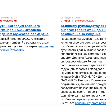
 августа, 11:20
05 августа, 17:46
роиcшествия
Споры
|
Уголовные дела
утин наградил главного
Бывшему руководству «Т
нженера ЗАЭС Яковлева
энерго» грозит от 16 до 18
рденом Мужества посмертно
заключения за хищения
лавный инженер ЗАЭС Александр
По данным «Коммерсанта», 18 л
ковлев, погибший в результате атаки
колонии строгого режима запрос
краинского дрона, посмертно
награжден
гособвинитель в ходе прений в Т
рденом Мужества.
суде Москвы для бывшего совла
энергоснабжающей компании «
энерго» Дмитрия Аржанова, чле
списка российского Forbes, чье
состояние на момент ареста в 2
году оценивалось в 1 млрд долл.
Помогавшие ему в хищении почт
млрд рублей у ПАО «МРСК Центр
ПАО «МРСК Центра и Приволжья
подчиненных, по мнению прокур
заслуживают наказания в виде 
свободы на срок от 16 до 17 лет.
один фигурант за это преступле
особом порядке получил год наз
шесть лет
колонии строгого режи