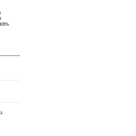
х
т
(69%
з