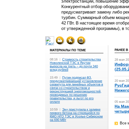
электростанций, повышение эффе
Конкурентный отбор оборудован
предусматривает замену либо рек
турбин. Суммарный объем мощнос
42 ГВт. В настоящее время отобр
от утвержденной программы), в т
РАНЕЕ В
МАТЕРИАЛЫ ПО ТЕМЕ
08:16
|
Стоимость строительства
28 мая 20
Новоленской ТЭС в Якутии
Информ
выросла на треть – до почти 340
(25.05
млрд рублей
15:49
|
Путин подписал ФЗ,
20 мая 20
предусматривающий установление
сервитута для линейных объектов в
РусГид
связи со строительством и
Нижего
реконструкцией энергомощностей,
проводимых по решению
правительства, и льгот по его
оплате
05 мая 20
На Мам
10:59
|
Эн+ приступила к заливке
четыре
первого бетона на строящейся по
КМО НГО ТЭС в Усолье-Сибирском
на 690 МВт
Все 