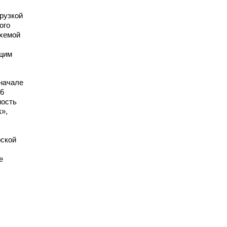
рузкой
ого
схемой
ющим
 начале
16
ность
»,
рской
е