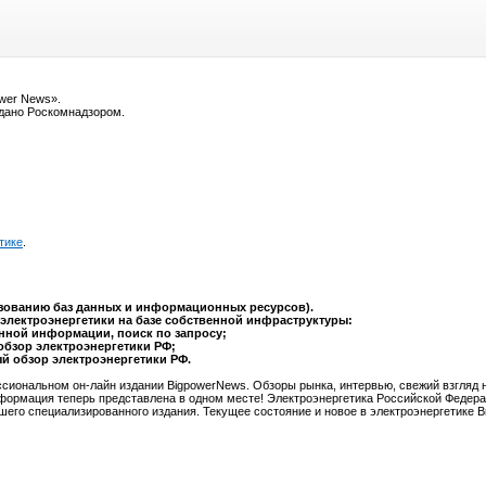
ower News».
ыдано Роскомнадзором.
тике
.
ьзованию баз данных и информационных ресурсов).
электроэнергетики на базе собственной инфраструктуры:
анной информации, поиск по запросу;
обзор электроэнергетики РФ;
ый обзор электроэнергетики РФ.
сиональном он-лайн издании BigpowerNews. Обзоры рынка, интервью, свежий взгляд 
формация теперь представлена в одном месте! Электроэнергетика Российской Федера
шего специализированного издания. Текущее состояние и новое в электроэнергетике 