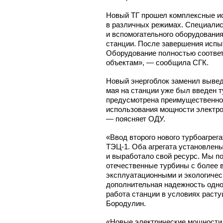
Новый ТГ прошел комплексные ис
в различных режимах. Специалис
и вспомогательного оборудования
станции. После завершения испы
Оборудование полностью соотве
объектам», — сообщила СГК.
Новый энергоблок заменил вывед
мая на станции уже был введен 
предусмотрена преимущественно
использования мощности электро
— поясняет ОДУ.
«Ввод второго нового турбоагрег
ТЭЦ-1.
Оба агрегата установлены
и выработало свой ресурс. Мы п
отечественные турбины с более
эксплуатационными и экологичес
дополнительная надежность одно
работа станции в условиях раст
Бородулин.
«Новые электрические мощности 