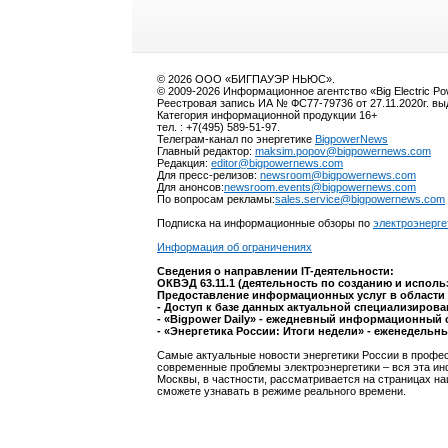
© 2026 ООО «БИГПАУЭР НЬЮС».
© 2009-2026 Информационное агентство «Big Electric P
Реестровая запись ИА № ФС77-79736 от 27.11.2020г. в
Категория информационной продукции 16+
тел. : +7(495) 589-51-97.
Телеграм-канал по энергетике
BigpowerNews
Главный редактор:
maksim.popov@bigpowernews.com
Редакция:
editor@bigpowernews.com
Для пресс-релизов:
newsroom@bigpowernews.com
Для анонсов:
newsroom.events@bigpowernews.com
По вопросам рекламы:
sales.service@bigpowernews.com
Подписка на информационные обзоры по
электроэнерге
Информация об ограничениях
Сведения о направлении IT-деятельности:
ОКВЭД 63.11.1 (деятельность по созданию и испол
Предоставление информационных услуг в области 
- Доступ к базе данных актуальной специализиров
- «Bigpower Daily» - ежедневный информационный 
- «Энергетика России: Итоги недели» - еженедельн
Самые актуальные новости энергетики России в профес
современные проблемы электроэнергетики – вся эта ин
Москвы, в частности, рассматривается на страницах на
сможете узнавать в режиме реального времени.