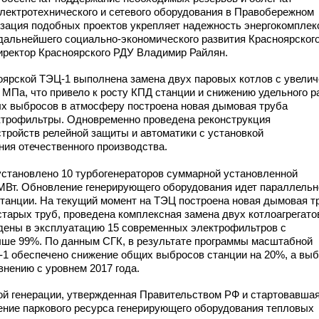
лектротехнического и сетевого оборудования в Правобережном
изация подобных проектов укрепляет надежность энергокомплек
 дальнейшего
социально-экономического
развития Красноярског
директор Красноярского РДУ Владимир Райлян.
ноярской
ТЭЦ-1
выполнена замена двух паровых котлов с увели
4 МПа, что привело к росту КПД станции и снижению удельного 
х выбросов в атмосферу построена новая дымовая труба
ктрофильтры. Одновременно проведена реконструкция
тройств релейной защиты и автоматики с установкой
ия отечественного производства.
становлено 10 турбогенераторов суммарной установленной
МВт. Обновление генерирующего оборудования идет параллельн
станции. На текущий момент на ТЭЦ построена новая дымовая т
старых труб, проведена комплексная замена двух котлоагрегато
ведены в эксплуатацию 15 современных электрофильтров с
ыше 99%. По данным СГК, в результате программы масштабной
-1
обеспечено снижение общих выбросов станции на 20%, а вы
нению с уровнем 2017 года.
й генерации, утвержденная Правительством РФ и стартовавша
ление паркового ресурса генерирующего оборудования тепловых