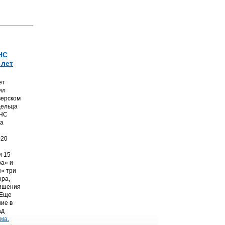
НС
 лет
ет
ил
верском
дельца
ТНС
на
020
и 15
а» и
» три
ора,
лишения
 Еще
ние в
ад
ма.