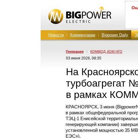
Он
Новости
Комментарии
Bigpower Daily
Э
Генерация
|
КОММОД, КОМ НГО
03 июня 2026, 08:35
На Красноярск
турбоагрегат 
в рамках КОМ
КРАСНОЯРСК, 3 июня (BigpowerNe
в рамках общефедеральной прог
ТЭЦ-1
Енисейской территориальн
генерирующей компании) заверше
установленной мощностью 35 МВ
ЕЭС»).