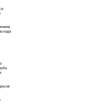
са
о
чением
расхода
о
руба
в
бросов
я