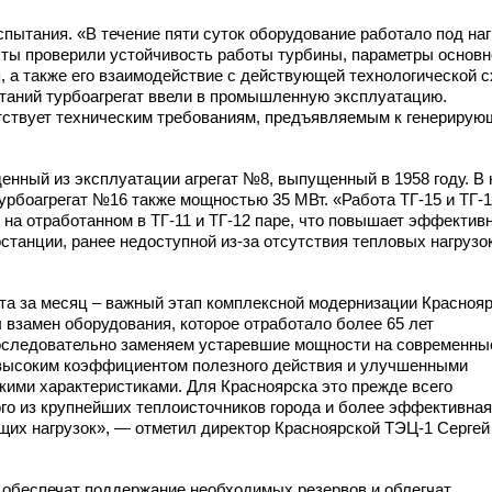
пытания. «В течение пяти суток оборудование работало под наг
ты проверили устойчивость работы турбины, параметры основн
, а также его взаимодействие с действующей технологической 
таний турбоагрегат ввели в промышленную эксплуатацию.
тствует техническим требованиям, предъявляемым к генериру
енный из эксплуатации агрегат №8, выпущенный в 1958 году. В
турбоагрегат №16 также мощностью 35 МВт. «Работа
ТГ-15
и ТГ-
 на отработанном
в ТГ-11
и ТГ-12
паре, что повышает эффектив
станции, ранее недоступной
из-за
отсутствия тепловых нагрузок
ата за месяц – важный этап комплексной модернизации Красноя
 взамен оборудования, которое отработало более 65 лет
оследовательно заменяем устаревшие мощности на современны
 высоким коэффициентом полезного действия и улучшенными
кими характеристиками. Для Красноярска это прежде всего
го из крупнейших теплоисточников города и более эффективная
ущих нагрузок», — отметил директор Красноярской
ТЭЦ-1
Сергей
обеспечат поддержание необходимых резервов и облегчат