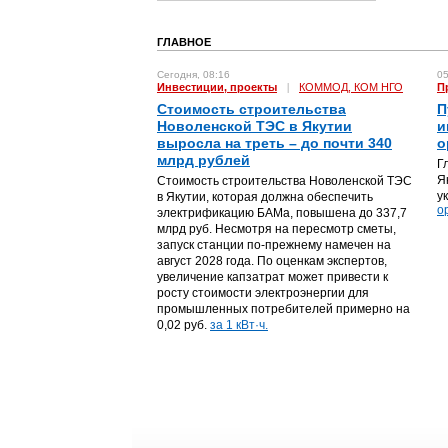
ГЛАВНОЕ
Сегодня, 08:16
05
Инвестиции, проекты
|
КОММОД, КОМ НГО
П
Стоимость строительства
П
Новоленской ТЭС в Якутии
и
выросла на треть – до почти 340
о
млрд рублей
Г
Я
Стоимость строительства Новоленской ТЭС
у
в Якутии, которая должна обеспечить
о
электрификацию БАМа, повышена до 337,7
млрд руб. Несмотря на пересмотр сметы,
запуск станции по-прежнему намечен на
август 2028 года. По оценкам экспертов,
увеличение капзатрат может привести к
росту стоимости электроэнергии для
промышленных потребителей примерно на
0,02 руб.
за 1 кВт·ч.