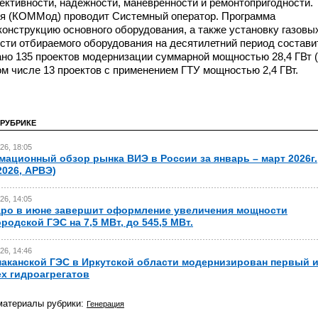
ктивности, надежности, маневренности и ремонтопригодности.
ия (КОММод) проводит Системный оператор. Программа
онструкцию основного оборудования, а также установку газовы
ти отбираемого оборудования на десятилетний период состави
ано 135 проектов модернизации суммарной мощностью 28,4 ГВт 
ом числе 13 проектов с применением ГТУ мощностью 2,4 ГВт.
 РУБРИКЕ
26, 18:05
ационный обзор рынка ВИЭ в России за январь – март 2026г.
.2026, АРВЭ)
26, 14:05
ро в июне завершит оформление увеличения мощности
родской ГЭС на 7,5 МВт, до 545,5 МВт.
26, 14:46
аканской ГЭС в Иркутской области модернизирован первый и
х гидроагрегатов
материалы рубрики:
Генерация