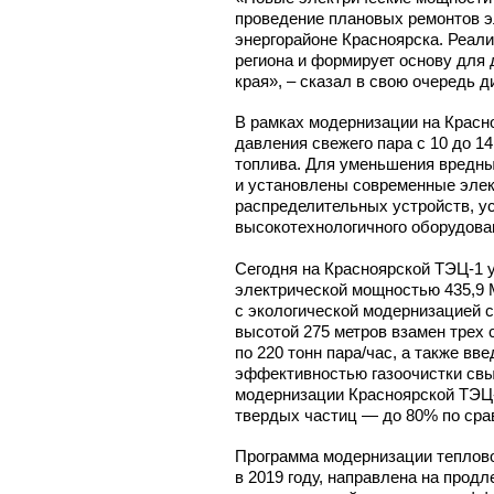
проведение плановых ремонтов э
энергорайоне Красноярска. Реал
региона и формирует основу для
края», – сказал в свою очередь 
В рамках модернизации на Крас
давления свежего пара с 10 до 1
топлива. Для уменьшения вредны
и установлены современные эле
распределительных устройств, ус
высокотехнологичного оборудован
Сегодня на Красноярской
ТЭЦ-1
у
электрической мощностью 435,9 
с экологической модернизацией 
высотой 275 метров взамен трех 
по 220 тонн пара/час, а также в
эффективностью газоочистки св
модернизации Красноярской
ТЭЦ
твердых частиц — до 80% по срав
Программа модернизации теплово
в 2019 году, направлена на прод